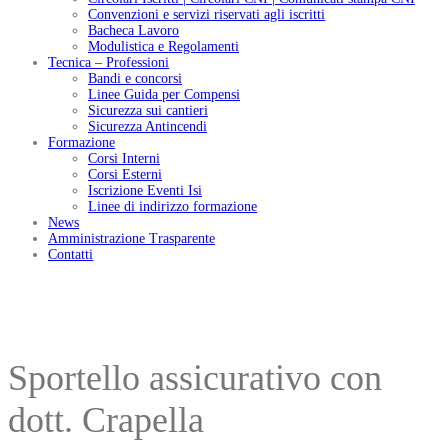
Convenzioni e servizi riservati agli iscritti
Bacheca Lavoro
Modulistica e Regolamenti
Tecnica – Professioni
Bandi e concorsi
Linee Guida per Compensi
Sicurezza sui cantieri
Sicurezza Antincendi
Formazione
Corsi Interni
Corsi Esterni
Iscrizione Eventi Isi
Linee di indirizzo formazione
News
Amministrazione Trasparente
Contatti
Sportello assicurativo con
dott. Crapella