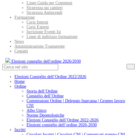
Linee Guida per Compensi
Sicurezza sui cantieri
Sicurezza Antincendi
Formazione
Corsi Interni
Corsi Esterni
Iscrizione Eventi Isi
Linee di indirizzo formazione
News
Amministrazione Trasparente
Contatti
Elezioni consiglio dell'ordine 2026/2030
Elezioni Consiglio dell’Ordine 2022/2026
Home
Ordine
Storia dell’Ordine
Consiglio dell’Ordine
Commissioni Ordine | Delegato Inarcassa | Gruppo lavoro
CNI
Albo Unico
Norme Deontologiche
Elezioni Consiglio dell’Ordine 2022-2026
Elezioni consiglio dell’ordine 2026-2030
Iscritti
Circolari Iscritti | Circolari CNI | Comunicati stampa CNI