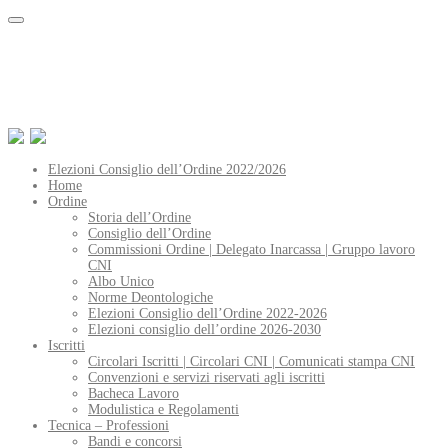
Elezioni Consiglio dell’Ordine 2022/2026
Home
Ordine
Storia dell’Ordine
Consiglio dell’Ordine
Commissioni Ordine | Delegato Inarcassa | Gruppo lavoro
CNI
Albo Unico
Norme Deontologiche
Elezioni Consiglio dell’Ordine 2022-2026
Elezioni consiglio dell’ordine 2026-2030
Iscritti
Circolari Iscritti | Circolari CNI | Comunicati stampa CNI
Convenzioni e servizi riservati agli iscritti
Bacheca Lavoro
Modulistica e Regolamenti
Tecnica – Professioni
Bandi e concorsi