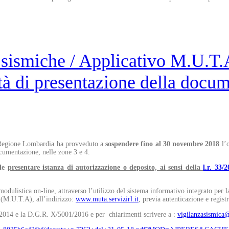
sismiche / Applicativo M.U.T.A
tà di presentazione della docu
8 Regione Lombardia ha provveduto a
sospendere fino al 30 novembre 2018
l’o
ocumentazione, nelle zone 3 e 4.
le
presentare istanza di autorizzazione o deposito, ai sensi della
l.r. 33/
odulistica on-line, attraverso l’utilizzo del sistema informativo integrato per 
 (M.U.T.A), all’indirizzo:
www.muta.servizirl.it
, previa autenticazione e regist
2014 e la D.G.R. X/5001/2016 e per chiarimenti scrivere a :
vigilanzasismica