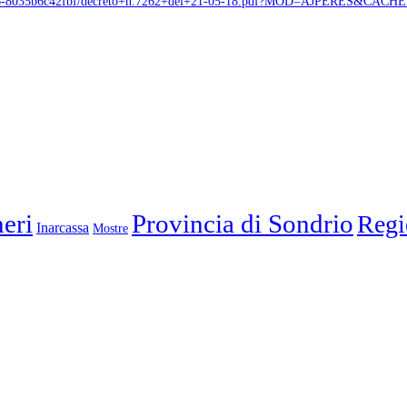
-b336-8035b6c42fbf/decreto+n.7262+del+21-05-18.pdf?MOD=AJPERES&CACHE
eri
Provincia di Sondrio
Regi
Inarcassa
Mostre