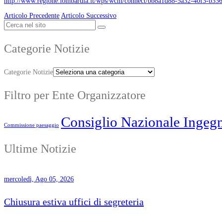
http://www.regione.lombardia.it/wps/wcm/connect/bb8a1d88-5a32-40f3
Articolo Precedente
Articolo Successivo
Categorie Notizie
Categorie Notizie
Filtro per Ente Organizzatore
Consiglio Nazionale Ingegn
Commissione paesaggio
Ultime Notizie
mercoledì, Ago 05, 2026
Chiusura estiva uffici di segreteria