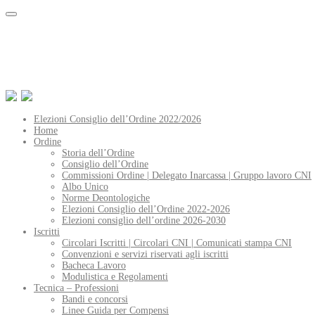
Elezioni Consiglio dell’Ordine 2022/2026
Home
Ordine
Storia dell’Ordine
Consiglio dell’Ordine
Commissioni Ordine | Delegato Inarcassa | Gruppo lavoro CNI
Albo Unico
Norme Deontologiche
Elezioni Consiglio dell’Ordine 2022-2026
Elezioni consiglio dell’ordine 2026-2030
Iscritti
Circolari Iscritti | Circolari CNI | Comunicati stampa CNI
Convenzioni e servizi riservati agli iscritti
Bacheca Lavoro
Modulistica e Regolamenti
Tecnica – Professioni
Bandi e concorsi
Linee Guida per Compensi