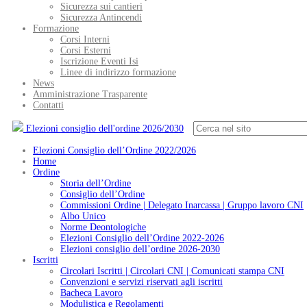
Sicurezza sui cantieri
Sicurezza Antincendi
Formazione
Corsi Interni
Corsi Esterni
Iscrizione Eventi Isi
Linee di indirizzo formazione
News
Amministrazione Trasparente
Contatti
Elezioni consiglio dell'ordine 2026/2030
Elezioni Consiglio dell’Ordine 2022/2026
Home
Ordine
Storia dell’Ordine
Consiglio dell’Ordine
Commissioni Ordine | Delegato Inarcassa | Gruppo lavoro CNI
Albo Unico
Norme Deontologiche
Elezioni Consiglio dell’Ordine 2022-2026
Elezioni consiglio dell’ordine 2026-2030
Iscritti
Circolari Iscritti | Circolari CNI | Comunicati stampa CNI
Convenzioni e servizi riservati agli iscritti
Bacheca Lavoro
Modulistica e Regolamenti