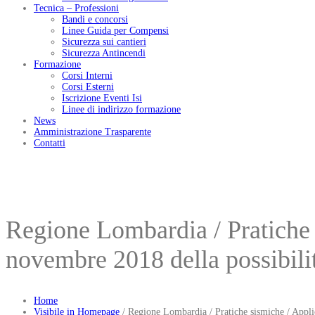
Tecnica – Professioni
Bandi e concorsi
Linee Guida per Compensi
Sicurezza sui cantieri
Sicurezza Antincendi
Formazione
Corsi Interni
Corsi Esterni
Iscrizione Eventi Isi
Linee di indirizzo formazione
News
Amministrazione Trasparente
Contatti
Regione Lombardia / Pratiche 
novembre 2018 della possibili
Home
Visibile in Homepage
/
Regione Lombardia / Pratiche sismiche / Applic