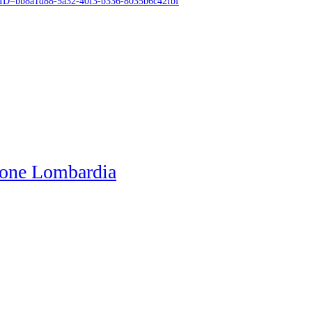
ID=bb8a1d88-5a32-40f3-b336-8035b6c42fbf
one Lombardia