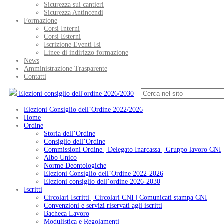
Sicurezza sui cantieri
Sicurezza Antincendi
Formazione
Corsi Interni
Corsi Esterni
Iscrizione Eventi Isi
Linee di indirizzo formazione
News
Amministrazione Trasparente
Contatti
Elezioni consiglio dell'ordine 2026/2030
Elezioni Consiglio dell’Ordine 2022/2026
Home
Ordine
Storia dell’Ordine
Consiglio dell’Ordine
Commissioni Ordine | Delegato Inarcassa | Gruppo lavoro CNI
Albo Unico
Norme Deontologiche
Elezioni Consiglio dell’Ordine 2022-2026
Elezioni consiglio dell’ordine 2026-2030
Iscritti
Circolari Iscritti | Circolari CNI | Comunicati stampa CNI
Convenzioni e servizi riservati agli iscritti
Bacheca Lavoro
Modulistica e Regolamenti