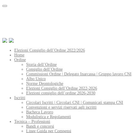
Elezioni Consiglio dell’Ordine 2022/2026
Home
Ordine
Storia dell’Ordine
Consiglio dell’Ordine
Commissioni Ordine | Delegato Inarcassa | Gruppo lavoro CNI
Albo Unico
Norme Deontologiche
Elezioni Consiglio dell’Ordine 2022-2026
Elezioni consiglio dell’ordine 2026-2030
Iscritti
Circolari Iscritti | Circolari CNI | Comunicati stampa CNI
Convenzioni e servizi riservati agli iscritti
Bacheca Lavoro
Modulistica e Regolamenti
Tecnica – Professioni
Bandi e concorsi
Linee Guida per Compensi