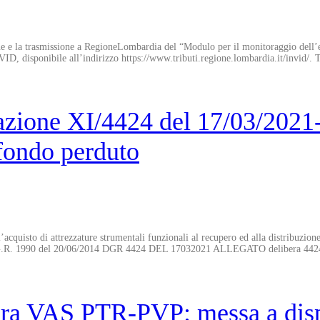
e la trasmissione a RegioneLombardia del “Modulo per il monitoraggio dell’effi
ID, disponibile all’indirizzo https://www.tributi.regione.lombardia.it/invid/. Ta
ione XI/4424 del 17/03/2021- 
 fondo perduto
’acquisto di attrezzature strumentali funzionali al recupero ed alla distribuzione 
on D.G.R. 1990 del 20/06/2014 DGR 4424 DEL 17032021 ALLEGATO delibera 44
ra VAS PTR-PVP: messa a disp