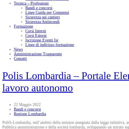
Tecnica – Professioni
Bandi e concorsi
Linee Guida per Compensi
Sicurezza sui cantieri
Sicurezza Antincendi
Formazione
Corsi Interni
Corsi Esterni
Iscrizione Eventi Isi
Linee di indirizzo formazione
News
Amministrazione Trasparente
Contatti
Polis Lombardia – Portale Elenc
lavoro autonomo
22 Maggio 2022
Bandi e concorsi
Regione Lombardia
PoliS-Lombardia, nell’ambito della mission assegnata dalla legge istitutiva, as
Pubblica amministrazione e della società lombarda, sviluppando un mirato suppo