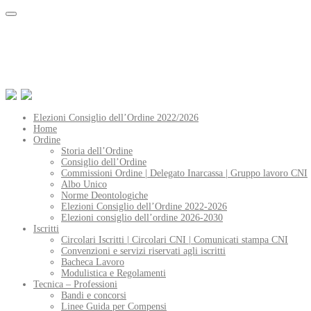
Elezioni Consiglio dell’Ordine 2022/2026
Home
Ordine
Storia dell’Ordine
Consiglio dell’Ordine
Commissioni Ordine | Delegato Inarcassa | Gruppo lavoro CNI
Albo Unico
Norme Deontologiche
Elezioni Consiglio dell’Ordine 2022-2026
Elezioni consiglio dell’ordine 2026-2030
Iscritti
Circolari Iscritti | Circolari CNI | Comunicati stampa CNI
Convenzioni e servizi riservati agli iscritti
Bacheca Lavoro
Modulistica e Regolamenti
Tecnica – Professioni
Bandi e concorsi
Linee Guida per Compensi