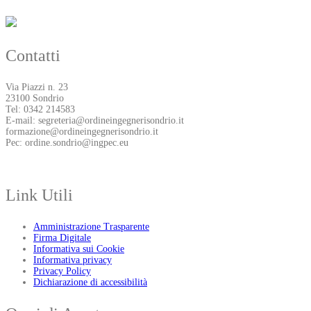
Contatti
Via Piazzi n. 23
23100 Sondrio
Tel: 0342 214583
E-mail: segreteria@ordineingegnerisondrio.it
formazione@ordineingegnerisondrio.it
Pec: ordine.sondrio@ingpec.eu
Link Utili
Amministrazione Trasparente
Firma Digitale
Informativa sui Cookie
Informativa privacy
Privacy Policy
Dichiarazione di accessibilità