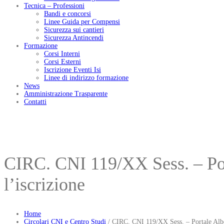
Tecnica – Professioni
Bandi e concorsi
Linee Guida per Compensi
Sicurezza sui cantieri
Sicurezza Antincendi
Formazione
Corsi Interni
Corsi Esterni
Iscrizione Eventi Isi
Linee di indirizzo formazione
News
Amministrazione Trasparente
Contatti
CIRC. CNI 119/XX Sess. – Por
l’iscrizione
Home
Circolari CNI e Centro Studi
/
CIRC. CNI 119/XX Sess. – Portale Albo 