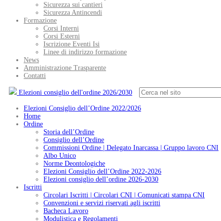
Sicurezza sui cantieri
Sicurezza Antincendi
Formazione
Corsi Interni
Corsi Esterni
Iscrizione Eventi Isi
Linee di indirizzo formazione
News
Amministrazione Trasparente
Contatti
Elezioni consiglio dell'ordine 2026/2030
Elezioni Consiglio dell’Ordine 2022/2026
Home
Ordine
Storia dell’Ordine
Consiglio dell’Ordine
Commissioni Ordine | Delegato Inarcassa | Gruppo lavoro CNI
Albo Unico
Norme Deontologiche
Elezioni Consiglio dell’Ordine 2022-2026
Elezioni consiglio dell’ordine 2026-2030
Iscritti
Circolari Iscritti | Circolari CNI | Comunicati stampa CNI
Convenzioni e servizi riservati agli iscritti
Bacheca Lavoro
Modulistica e Regolamenti