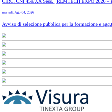
CIRC. CNI 459/XX Sess. | REMTECH EXPO 2026 – Proro
martedì, Ago 04, 2026
Avviso di selezione pubblica per la formazione e agg.t