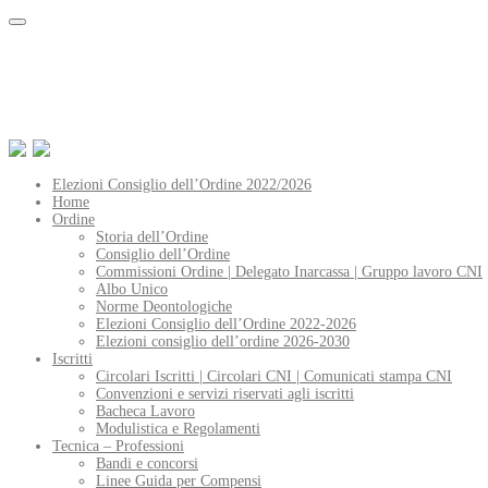
Elezioni Consiglio dell’Ordine 2022/2026
Home
Ordine
Storia dell’Ordine
Consiglio dell’Ordine
Commissioni Ordine | Delegato Inarcassa | Gruppo lavoro CNI
Albo Unico
Norme Deontologiche
Elezioni Consiglio dell’Ordine 2022-2026
Elezioni consiglio dell’ordine 2026-2030
Iscritti
Circolari Iscritti | Circolari CNI | Comunicati stampa CNI
Convenzioni e servizi riservati agli iscritti
Bacheca Lavoro
Modulistica e Regolamenti
Tecnica – Professioni
Bandi e concorsi
Linee Guida per Compensi