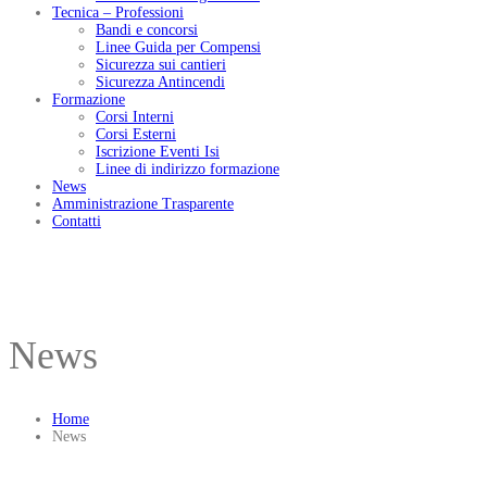
Tecnica – Professioni
Bandi e concorsi
Linee Guida per Compensi
Sicurezza sui cantieri
Sicurezza Antincendi
Formazione
Corsi Interni
Corsi Esterni
Iscrizione Eventi Isi
Linee di indirizzo formazione
News
Amministrazione Trasparente
Contatti
News
Home
News