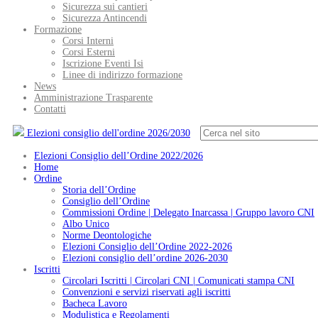
Sicurezza sui cantieri
Sicurezza Antincendi
Formazione
Corsi Interni
Corsi Esterni
Iscrizione Eventi Isi
Linee di indirizzo formazione
News
Amministrazione Trasparente
Contatti
Elezioni consiglio dell'ordine 2026/2030
Elezioni Consiglio dell’Ordine 2022/2026
Home
Ordine
Storia dell’Ordine
Consiglio dell’Ordine
Commissioni Ordine | Delegato Inarcassa | Gruppo lavoro CNI
Albo Unico
Norme Deontologiche
Elezioni Consiglio dell’Ordine 2022-2026
Elezioni consiglio dell’ordine 2026-2030
Iscritti
Circolari Iscritti | Circolari CNI | Comunicati stampa CNI
Convenzioni e servizi riservati agli iscritti
Bacheca Lavoro
Modulistica e Regolamenti