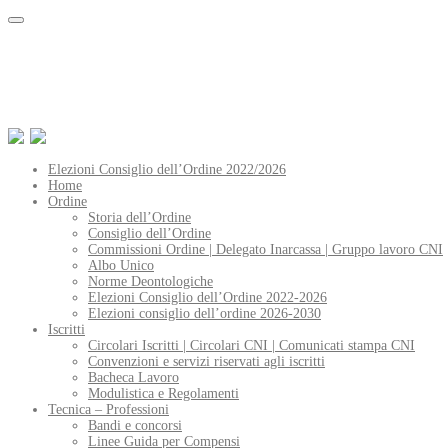
Elezioni Consiglio dell’Ordine 2022/2026
Home
Ordine
Storia dell’Ordine
Consiglio dell’Ordine
Commissioni Ordine | Delegato Inarcassa | Gruppo lavoro CNI
Albo Unico
Norme Deontologiche
Elezioni Consiglio dell’Ordine 2022-2026
Elezioni consiglio dell’ordine 2026-2030
Iscritti
Circolari Iscritti | Circolari CNI | Comunicati stampa CNI
Convenzioni e servizi riservati agli iscritti
Bacheca Lavoro
Modulistica e Regolamenti
Tecnica – Professioni
Bandi e concorsi
Linee Guida per Compensi