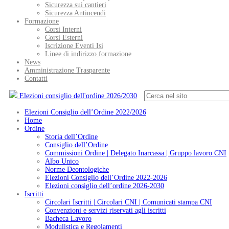
Sicurezza sui cantieri
Sicurezza Antincendi
Formazione
Corsi Interni
Corsi Esterni
Iscrizione Eventi Isi
Linee di indirizzo formazione
News
Amministrazione Trasparente
Contatti
Elezioni consiglio dell'ordine 2026/2030
Elezioni Consiglio dell’Ordine 2022/2026
Home
Ordine
Storia dell’Ordine
Consiglio dell’Ordine
Commissioni Ordine | Delegato Inarcassa | Gruppo lavoro CNI
Albo Unico
Norme Deontologiche
Elezioni Consiglio dell’Ordine 2022-2026
Elezioni consiglio dell’ordine 2026-2030
Iscritti
Circolari Iscritti | Circolari CNI | Comunicati stampa CNI
Convenzioni e servizi riservati agli iscritti
Bacheca Lavoro
Modulistica e Regolamenti