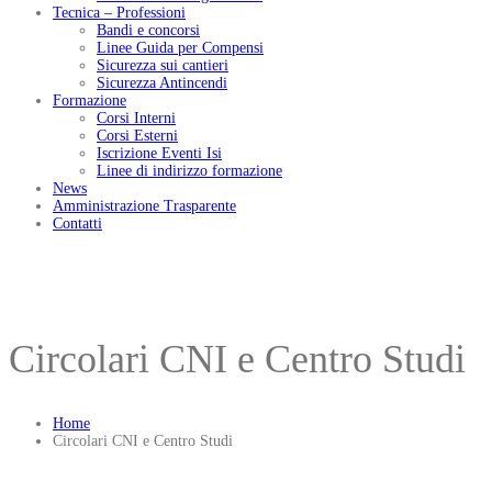
Tecnica – Professioni
Bandi e concorsi
Linee Guida per Compensi
Sicurezza sui cantieri
Sicurezza Antincendi
Formazione
Corsi Interni
Corsi Esterni
Iscrizione Eventi Isi
Linee di indirizzo formazione
News
Amministrazione Trasparente
Contatti
Circolari CNI e Centro Studi
Home
Circolari CNI e Centro Studi