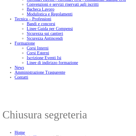
Convenzioni e servizi riservati agli iscritti
Bacheca Lavoro
Modulistica e Regolamenti
Tecnica – Professioni
Bandi e concorsi
Linee Guida per Compensi
Sicurezza sui cantieri
Sicurezza Antincendi
Formazione
Corsi Interni
Corsi Esterni
Iscrizione Eventi Isi
Linee di indirizzo formazione
News
Amministrazione Trasparente
Contatti
Chiusura segreteria
Home