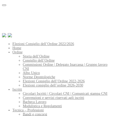
Elezioni Consiglio dell’Ordine 2022/2026
Home
Ordine
Storia dell’Ordine
Consiglio dell’Ordine
Commissioni Ordine | Delegato Inarcassa | Gruppo lavoro
CNI
Albo Unico
Norme Deontologiche
Elezioni Consiglio dell’Ordine 2022-2026
Elezioni consiglio dell’ordine 2026-2030
Iscritti
Circolari Iscritti | Circolari CNI | Comunicati stampa CNI
Convenzioni e servizi riservati agli iscritti
Bacheca Lavoro
Modulistica e Regolamenti
Tecnica – Professioni
Bandi e concorsi