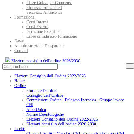
Linee Guida per Compensi
Sicurezza sui cantieri
Sicurezza Antincendi
Formazione
Corsi Interni
Corsi Esterni
Iscrizione Eventi Isi
Linee di indirizzo formazione
News
Amministrazione Trasparente
Contatti
Elezioni consiglio dell'ordine 2026/2030
Elezioni Consiglio dell’Ordine 2022/2026
Home
Ordine
Storia dell’Ordine
Consiglio dell’Ordine
Commissioni Ordine | Delegato Inarcassa | Gruppo lavoro
CNI
Albo Unico
Norme Deontologiche
Elezioni Consiglio dell’Ordine 2022-2026
Elezioni consiglio dell’ordine 2026-2030
Iscritti
Circolari Iscritti | Circolari CNI | Comunicati stampa CNI