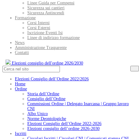
Linee Guida per Compensi
Sicurezza sui cantieri
Sicurezza Antincendi
Formazione
Corsi Interni
Corsi Esterni
Iscrizione Eventi Isi
Linee di indirizzo formazione
News
Amministrazione Trasparente
Contatti
Elezioni consiglio dell'ordine 2026/2030
Elezioni Consiglio dell’Ordine 2022/2026
Home
Ordine
Storia dell’Ordine
Consiglio dell’Ordine
Commissioni Ordine | Delegato Inarcassa | Gruppo lavoro
CNI
Albo Unico
Norme Deontologiche
Elezioni Consiglio dell’Ordine 2022-2026
Elezioni consiglio dell’ordine 2026-2030
Iscritti
Circolari Iscritti | Circolari CNI | Comunicati stampa CNI