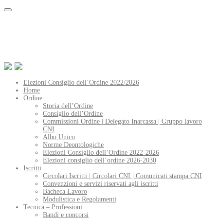
Elezioni Consiglio dell’Ordine 2022/2026
Home
Ordine
Storia dell’Ordine
Consiglio dell’Ordine
Commissioni Ordine | Delegato Inarcassa | Gruppo lavoro
CNI
Albo Unico
Norme Deontologiche
Elezioni Consiglio dell’Ordine 2022-2026
Elezioni consiglio dell’ordine 2026-2030
Iscritti
Circolari Iscritti | Circolari CNI | Comunicati stampa CNI
Convenzioni e servizi riservati agli iscritti
Bacheca Lavoro
Modulistica e Regolamenti
Tecnica – Professioni
Bandi e concorsi