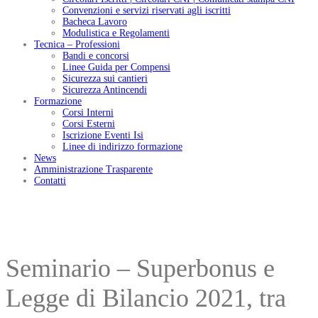
Convenzioni e servizi riservati agli iscritti
Bacheca Lavoro
Modulistica e Regolamenti
Tecnica – Professioni
Bandi e concorsi
Linee Guida per Compensi
Sicurezza sui cantieri
Sicurezza Antincendi
Formazione
Corsi Interni
Corsi Esterni
Iscrizione Eventi Isi
Linee di indirizzo formazione
News
Amministrazione Trasparente
Contatti
Seminario – Superbonus e
Legge di Bilancio 2021, tra