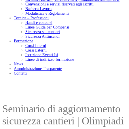
Convenzioni e servizi riservati agli iscritti
Bacheca Lavoro
Modulistica e Regolamenti
Tecnica – Professioni
Bandi e concorsi
Linee Guida per Compensi
Sicurezza sui cantieri
Sicurezza Antincendi
Formazione
Corsi Interni
Corsi Esterni
Iscrizione Eventi Isi
Linee di indirizzo formazione
News
Amministrazione Trasparente
Contatti
Seminario di aggiornamento
sicurezza cantieri | Olimpiadi