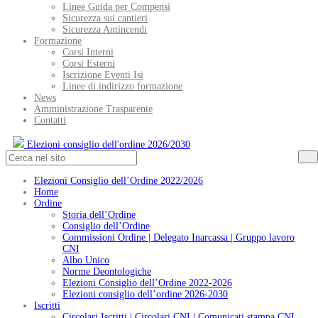
Linee Guida per Compensi
Sicurezza sui cantieri
Sicurezza Antincendi
Formazione
Corsi Interni
Corsi Esterni
Iscrizione Eventi Isi
Linee di indirizzo formazione
News
Amministrazione Trasparente
Contatti
Elezioni consiglio dell'ordine 2026/2030
Elezioni Consiglio dell’Ordine 2022/2026
Home
Ordine
Storia dell’Ordine
Consiglio dell’Ordine
Commissioni Ordine | Delegato Inarcassa | Gruppo lavoro
CNI
Albo Unico
Norme Deontologiche
Elezioni Consiglio dell’Ordine 2022-2026
Elezioni consiglio dell’ordine 2026-2030
Iscritti
Circolari Iscritti | Circolari CNI | Comunicati stampa CNI