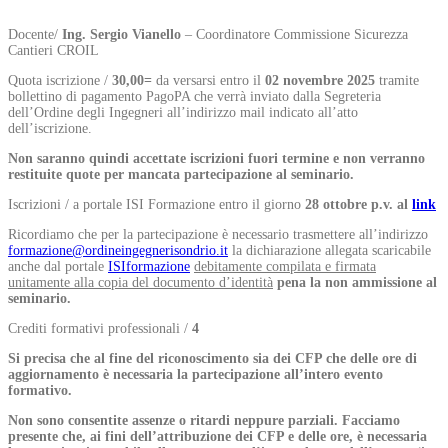
Docente/
Ing. Sergio Vianello
– Coordinatore Commissione Sicurezza
Cantieri CROIL
Quota iscrizione /
30,00=
da versarsi entro il
02 novembre
2025
tramite
bollettino di pagamento PagoPA che verrà inviato dalla Segreteria
dell’Ordine degli Ingegneri all’indirizzo mail indicato all’atto
dell’iscrizione.
Non saranno quindi accettate iscrizioni fuori termine e non verranno
restituite quote per mancata partecipazione al seminario.
Iscrizioni / a portale ISI Formazione entro il giorno
28
ottobre
p.v. al
link
Ricordiamo che per la partecipazione è necessario trasmettere all’indirizzo
formazione@ordineingegnerisondrio.it
la dichiarazione allegata scaricabile
anche dal portale
ISIformazione
debitamente compilata e firmata
unitamente alla copia del documento d’identità
pena la non ammissione al
seminario.
Crediti formativi professionali /
4
Si precisa che al fine del riconoscimento sia dei CFP che delle ore di
aggiornamento è necessaria la partecipazione all’intero evento
formativo.
Non sono consentite assenze o ritardi neppure parziali. Facciamo
presente che, ai fini dell’attribuzione dei CFP e delle ore, è necessaria