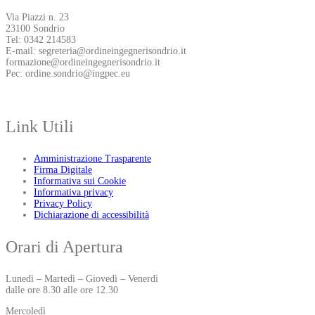
Via Piazzi n. 23
23100 Sondrio
Tel: 0342 214583
E-mail: segreteria@ordineingegnerisondrio.it
formazione@ordineingegnerisondrio.it
Pec: ordine.sondrio@ingpec.eu
Link Utili
Amministrazione Trasparente
Firma Digitale
Informativa sui Cookie
Informativa privacy
Privacy Policy
Dichiarazione di accessibilità
Orari di Apertura
Lunedì – Martedì – Giovedì – Venerdì
dalle ore 8.30 alle ore 12.30
Mercoledì