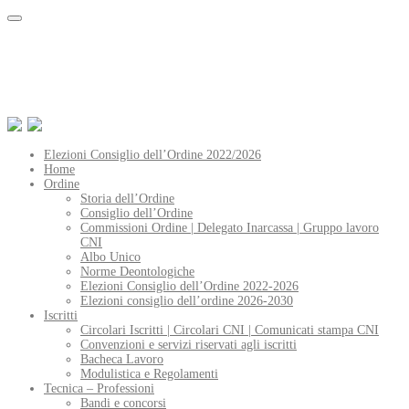
Elezioni Consiglio dell’Ordine 2022/2026
Home
Ordine
Storia dell’Ordine
Consiglio dell’Ordine
Commissioni Ordine | Delegato Inarcassa | Gruppo lavoro
CNI
Albo Unico
Norme Deontologiche
Elezioni Consiglio dell’Ordine 2022-2026
Elezioni consiglio dell’ordine 2026-2030
Iscritti
Circolari Iscritti | Circolari CNI | Comunicati stampa CNI
Convenzioni e servizi riservati agli iscritti
Bacheca Lavoro
Modulistica e Regolamenti
Tecnica – Professioni
Bandi e concorsi