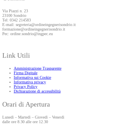
Via Piazzi n. 23
23100 Sondrio
Tel: 0342 214583
E-mail: segreteria@ordineingegnerisondrio.it
formazione@ordineingegnerisondrio.it
Pec: ordine.sondrio@ingpec.eu
Link Utili
Amministrazione Trasparente
Firma Digitale
Informativa sui Cookie
Informativa privacy
Privacy Policy
Dichiarazione di accessibilità
Orari di Apertura
Lunedì – Martedì – Giovedì – Venerdì
dalle ore 8.30 alle ore 12.30