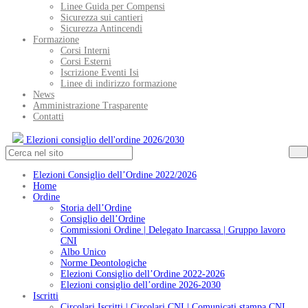
Linee Guida per Compensi
Sicurezza sui cantieri
Sicurezza Antincendi
Formazione
Corsi Interni
Corsi Esterni
Iscrizione Eventi Isi
Linee di indirizzo formazione
News
Amministrazione Trasparente
Contatti
Elezioni consiglio dell'ordine 2026/2030
Elezioni Consiglio dell’Ordine 2022/2026
Home
Ordine
Storia dell’Ordine
Consiglio dell’Ordine
Commissioni Ordine | Delegato Inarcassa | Gruppo lavoro
CNI
Albo Unico
Norme Deontologiche
Elezioni Consiglio dell’Ordine 2022-2026
Elezioni consiglio dell’ordine 2026-2030
Iscritti
Circolari Iscritti | Circolari CNI | Comunicati stampa CNI