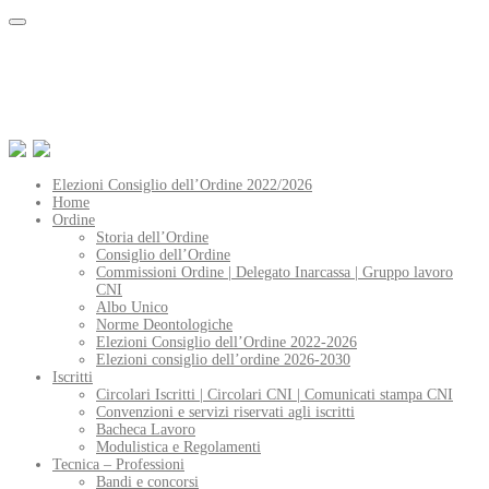
Elezioni Consiglio dell’Ordine 2022/2026
Home
Ordine
Storia dell’Ordine
Consiglio dell’Ordine
Commissioni Ordine | Delegato Inarcassa | Gruppo lavoro
CNI
Albo Unico
Norme Deontologiche
Elezioni Consiglio dell’Ordine 2022-2026
Elezioni consiglio dell’ordine 2026-2030
Iscritti
Circolari Iscritti | Circolari CNI | Comunicati stampa CNI
Convenzioni e servizi riservati agli iscritti
Bacheca Lavoro
Modulistica e Regolamenti
Tecnica – Professioni
Bandi e concorsi