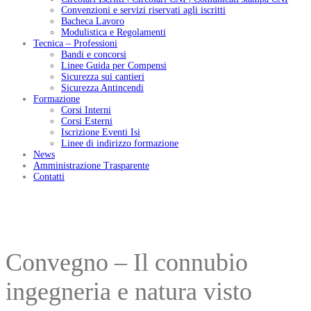
Convenzioni e servizi riservati agli iscritti
Bacheca Lavoro
Modulistica e Regolamenti
Tecnica – Professioni
Bandi e concorsi
Linee Guida per Compensi
Sicurezza sui cantieri
Sicurezza Antincendi
Formazione
Corsi Interni
Corsi Esterni
Iscrizione Eventi Isi
Linee di indirizzo formazione
News
Amministrazione Trasparente
Contatti
Convegno – Il connubio
ingegneria e natura visto