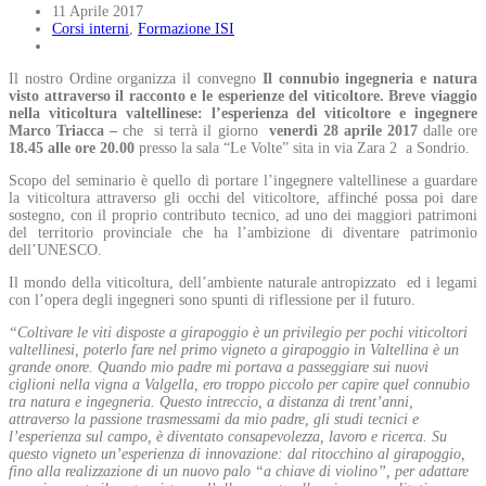
11 Aprile 2017
Corsi interni
,
Formazione ISI
Il nostro Ordine organizza il convegno
Il connubio ingegneria e natura
visto attraverso il racconto e le esperienze del viticoltore.
Breve viaggio
nella viticoltura valtellinese:
l’esperienza del viticoltore e ingegnere
Marco Triacca –
che si terrà il giorno
venerdì 28 aprile 2017
dalle ore
18.45 alle ore 20.00
presso la sala “Le Volte” sita in via Zara 2 a Sondrio.
Scopo del seminario è quello di portare l’ingegnere valtellinese a guardare
la viticoltura attraverso gli occhi del viticoltore, affinché possa poi dare
sostegno, con il proprio contributo tecnico, ad uno dei maggiori patrimoni
del territorio provinciale che ha l’ambizione di diventare patrimonio
dell’UNESCO.
Il mondo della viticoltura, dell’ambiente naturale antropizzato ed i legami
con l’opera degli ingegneri sono spunti di riflessione per il futuro.
“Coltivare le viti disposte a girapoggio è un privilegio per pochi viticoltori
valtellinesi, poterlo fare nel primo vigneto a girapoggio in Valtellina è un
grande onore. Quando mio padre mi portava a passeggiare sui nuovi
ciglioni nella vigna a Valgella, ero troppo piccolo per capire quel connubio
tra natura e ingegneria. Questo intreccio, a distanza di trent’anni,
attraverso la passione trasmessami da mio padre, gli studi tecnici e
l’esperienza sul campo, è diventato consapevolezza, lavoro e ricerca.
Su
questo vigneto un’esperienza di innovazione: dal ritocchino al girapoggio,
fino alla realizzazione di un nuovo palo “a chiave di violino”, per adattare