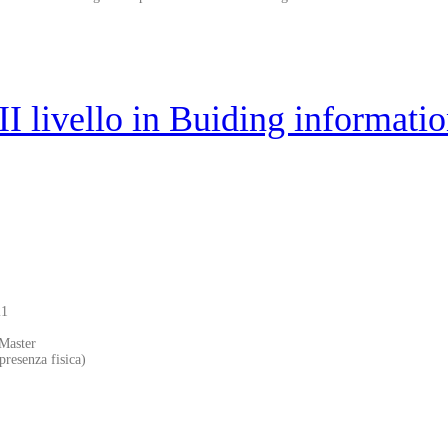
 II livello in Buiding informat
21
Master
presenza fisica)