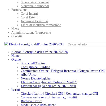
Sicurezza sui cantieri
Sicurezza Antincendi
Formazione
Corsi Interni
Corsi Esterni
Iscrizione Eventi Isi
Linee di indirizzo formazione
News
Amministrazione Trasparente
Contatti
Elezioni consiglio dell'ordine 2026/2030
Elezioni Consiglio dell’Ordine 2022/2026
Home
Ordine
Storia dell’Ordine
Consiglio dell’Ordine
Commissioni Ordine | Delegato Inarcassa | Gruppo lavoro CNI
Albo Unico
Norme Deontologiche
Elezioni Consiglio dell’Ordine 2022-2026
Elezioni consiglio dell’ordine 2026-2030
Iscritti
Circolari Iscritti | Circolari CNI | Comunicati stampa CNI
Convenzioni e servizi riservati agli iscritti
Bacheca Lavoro
Modulistica e Regolamenti