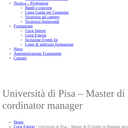
Tecnica – Professioni
Bandi e concorsi
Linee Guida per Compensi
Sicurezza sui cantieri
Sicurezza Antincendi
Formazione
Corsi Interni
Corsi Esterni
Iscrizione Eventi Isi
Linee di indirizzo formazione
News
Amministrazione Trasparente
Contatti
Università di Pisa – Master di
cordinator manager
Home
Corsi Esterni
/
Università di Pisa – Master di II livello in Buiding in