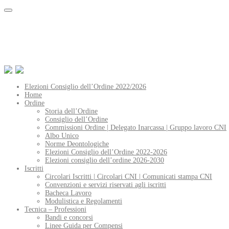
Elezioni Consiglio dell’Ordine 2022/2026
Home
Ordine
Storia dell’Ordine
Consiglio dell’Ordine
Commissioni Ordine | Delegato Inarcassa | Gruppo lavoro CNI
Albo Unico
Norme Deontologiche
Elezioni Consiglio dell’Ordine 2022-2026
Elezioni consiglio dell’ordine 2026-2030
Iscritti
Circolari Iscritti | Circolari CNI | Comunicati stampa CNI
Convenzioni e servizi riservati agli iscritti
Bacheca Lavoro
Modulistica e Regolamenti
Tecnica – Professioni
Bandi e concorsi
Linee Guida per Compensi