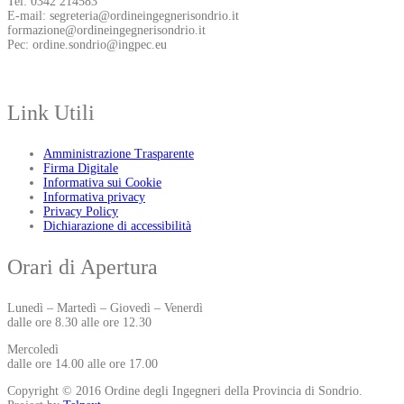
Tel: 0342 214583
E-mail: segreteria@ordineingegnerisondrio.it
formazione@ordineingegnerisondrio.it
Pec: ordine.sondrio@ingpec.eu
Link Utili
Amministrazione Trasparente
Firma Digitale
Informativa sui Cookie
Informativa privacy
Privacy Policy
Dichiarazione di accessibilità
Orari di Apertura
Lunedì – Martedì – Giovedì – Venerdì
dalle ore 8.30 alle ore 12.30
Mercoledì
dalle ore 14.00 alle ore 17.00
Copyright © 2016 Ordine degli Ingegneri della Provincia di Sondrio.