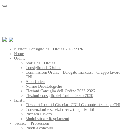
Elezioni Consiglio dell’Ordine 2022/2026
Home
Ordine
Storia dell’Ordine
Consiglio dell’Ordine
Commissioni Ordine | Delegato Inarcassa | Gruppo lavoro
CNI
Albo Unico
Norme Deontologiche
Elezioni Consiglio dell’Ordine 2022-2026
Elezioni consiglio dell’ordine 2026-2030
Iscritti
Circolari Iscritti | Circolari CNI | Comunicati stampa CNI
Convenzioni e servizi riservati agli iscritti
Bacheca Lavoro
Modulistica e Regolamenti
Tecnica – Professioni
Bandi e concorsi