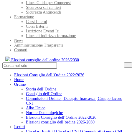
Linee Guida per Compensi
Sicurezza sui cantieri
Sicurezza Antincendi
Formazione
Corsi Interni
Corsi Esterni
Iscrizione Eventi Isi
Linee di indirizzo formazione
News
Amministrazione Trasparente
Contatti
Elezioni consiglio dell'ordine 2026/2030
Elezioni Consiglio dell’Ordine 2022/2026
Home
Ordine
Storia dell’Ordine
Consiglio dell’Ordine
Commissioni Ordine | Delegato Inarcassa | Gruppo lavoro
CNI
Albo Unico
Norme Deontologiche
Elezioni Consiglio dell’Ordine 2022-2026
Elezioni consiglio dell’ordine 2026-2030
Iscritti
Circolari Iscritti | Circolari CNI | Comunicati stampa CNI