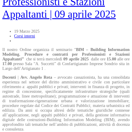
Professionisti e Stazioni
Appaltanti | 09 aprile 2025
19 Marzo 2025
Corsi interni
Il nostro Ordine organizza il seminario “
BIM – Building Information
Modeling. Procedure e contratti per Professionisti e Stazioni
Appaltanti”
che si terrà mercoledì
09 aprile 2025
dalle ore
15.00
alle ore
17.00
presso Sala “A. Succetti” di Confartigianato Imprese Sondrio sita in
Largo dell’Artigianato 1 .
Docenti
|
Avv. Angelo Rota
– avvocato cassazionista, ha una consolidata
esperienza nel settore del diritto amministrativo e civile con particolare
riferimento a: appalti pubblici e privati; interventi in finanza di progetto, in
regime di concessione, specificatamente infrastrutture strategiche (quali
autostrade, linee metropolitane); programmazione e attuazione di interventi
di trasformazione-rigenerazione urbana e valorizzazione immobiliare;
procedure regolate dal Codice dei Contratti Pubblici; materia urbanistica ed
edilizia. Da anni si occupa altresì delle tematiche giuridiche connesse
all’applicazione, negli appalti pubblici e privati, della gestione informativa
digitale delle costruzioni-Building Information Modeling (BIM), avendo
approfondito tali tematiche nell’ambito di pubblicazioni, attività di docenza
e consulenza.