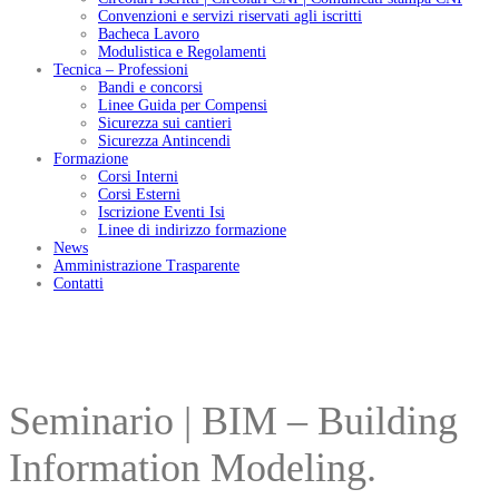
Convenzioni e servizi riservati agli iscritti
Bacheca Lavoro
Modulistica e Regolamenti
Tecnica – Professioni
Bandi e concorsi
Linee Guida per Compensi
Sicurezza sui cantieri
Sicurezza Antincendi
Formazione
Corsi Interni
Corsi Esterni
Iscrizione Eventi Isi
Linee di indirizzo formazione
News
Amministrazione Trasparente
Contatti
Seminario | BIM – Building
Information Modeling.