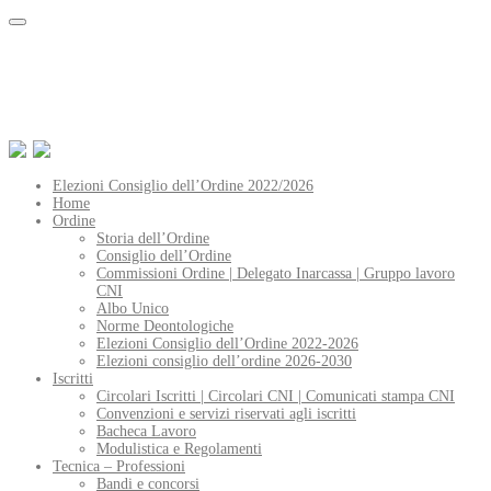
Elezioni Consiglio dell’Ordine 2022/2026
Home
Ordine
Storia dell’Ordine
Consiglio dell’Ordine
Commissioni Ordine | Delegato Inarcassa | Gruppo lavoro
CNI
Albo Unico
Norme Deontologiche
Elezioni Consiglio dell’Ordine 2022-2026
Elezioni consiglio dell’ordine 2026-2030
Iscritti
Circolari Iscritti | Circolari CNI | Comunicati stampa CNI
Convenzioni e servizi riservati agli iscritti
Bacheca Lavoro
Modulistica e Regolamenti
Tecnica – Professioni
Bandi e concorsi