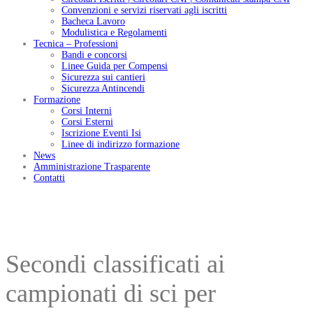
Convenzioni e servizi riservati agli iscritti
Bacheca Lavoro
Modulistica e Regolamenti
Tecnica – Professioni
Bandi e concorsi
Linee Guida per Compensi
Sicurezza sui cantieri
Sicurezza Antincendi
Formazione
Corsi Interni
Corsi Esterni
Iscrizione Eventi Isi
Linee di indirizzo formazione
News
Amministrazione Trasparente
Contatti
Secondi classificati ai
campionati di sci per