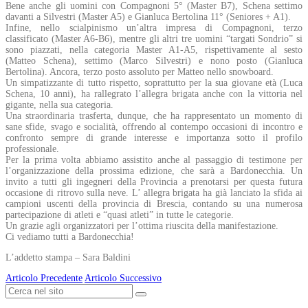
Bene anche gli uomini con Compagnoni 5° (Master B7), Schena settimo
davanti a Silvestri (Master A5) e Gianluca Bertolina 11° (Seniores + A1).
Infine, nello scialpinismo un’altra impresa di Compagnoni, terzo
classificato (Master A6-B6), mentre gli altri tre uomini “targati Sondrio” si
sono piazzati, nella categoria Master A1-A5, rispettivamente al sesto
(Matteo Schena), settimo (Marco Silvestri) e nono posto (Gianluca
Bertolina). Ancora, terzo posto assoluto per Matteo nello snowboard.
Un simpatizzante di tutto rispetto, soprattutto per la sua giovane età (Luca
Schena, 10 anni), ha rallegrato l’allegra brigata anche con la vittoria nel
gigante, nella sua categoria.
Una straordinaria trasferta, dunque, che ha rappresentato un momento di
sane sfide, svago e socialità, offrendo al contempo occasioni di incontro e
confronto sempre di grande interesse e importanza sotto il profilo
professionale.
Per la prima volta abbiamo assistito anche al passaggio di testimone per
l’organizzazione della prossima edizione, che sarà a Bardonecchia. Un
invito a tutti gli ingegneri della Provincia a prenotarsi per questa futura
occasione di ritrovo sulla neve. L’ allegra brigata ha già lanciato la sfida ai
campioni uscenti della provincia di Brescia, contando su una numerosa
partecipazione di atleti e “quasi atleti” in tutte le categorie.
Un grazie agli organizzatori per l’ottima riuscita della manifestazione.
Ci vediamo tutti a Bardonecchia!
L’addetto stampa – Sara Baldini
Articolo Precedente
Articolo Successivo