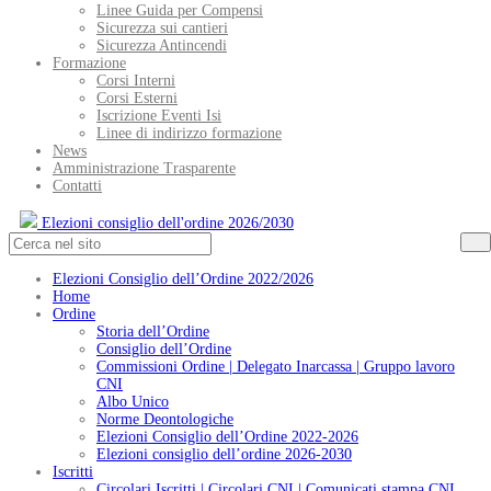
Linee Guida per Compensi
Sicurezza sui cantieri
Sicurezza Antincendi
Formazione
Corsi Interni
Corsi Esterni
Iscrizione Eventi Isi
Linee di indirizzo formazione
News
Amministrazione Trasparente
Contatti
Elezioni consiglio dell'ordine 2026/2030
Elezioni Consiglio dell’Ordine 2022/2026
Home
Ordine
Storia dell’Ordine
Consiglio dell’Ordine
Commissioni Ordine | Delegato Inarcassa | Gruppo lavoro
CNI
Albo Unico
Norme Deontologiche
Elezioni Consiglio dell’Ordine 2022-2026
Elezioni consiglio dell’ordine 2026-2030
Iscritti
Circolari Iscritti | Circolari CNI | Comunicati stampa CNI