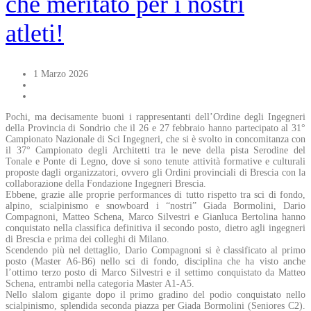
che meritato per i nostri
atleti!
1 Marzo 2026
Pochi, ma decisamente buoni i rappresentanti dell’Ordine degli Ingegneri
della Provincia di Sondrio che il 26 e 27 febbraio hanno partecipato al 31°
Campionato Nazionale di Sci Ingegneri, che si è svolto in concomitanza con
il 37° Campionato degli Architetti tra le neve della pista Serodine del
Tonale e Ponte di Legno, dove si sono tenute attività formative e culturali
proposte dagli organizzatori, ovvero gli Ordini provinciali di Brescia con la
collaborazione della Fondazione Ingegneri Brescia.
Ebbene, grazie alle proprie performances di tutto rispetto tra sci di fondo,
alpino, scialpinismo e snowboard i “nostri” Giada Bormolini, Dario
Compagnoni, Matteo Schena, Marco Silvestri e Gianluca Bertolina hanno
conquistato nella classifica definitiva il secondo posto, dietro agli ingegneri
di Brescia e prima dei colleghi di Milano.
Scendendo più nel dettaglio, Dario Compagnoni si è classificato al primo
posto (Master A6-B6) nello sci di fondo, disciplina che ha visto anche
l’ottimo terzo posto di Marco Silvestri e il settimo conquistato da Matteo
Schena, entrambi nella categoria Master A1-A5.
Nello slalom gigante dopo il primo gradino del podio conquistato nello
scialpinismo, splendida seconda piazza per Giada Bormolini (Seniores C2).