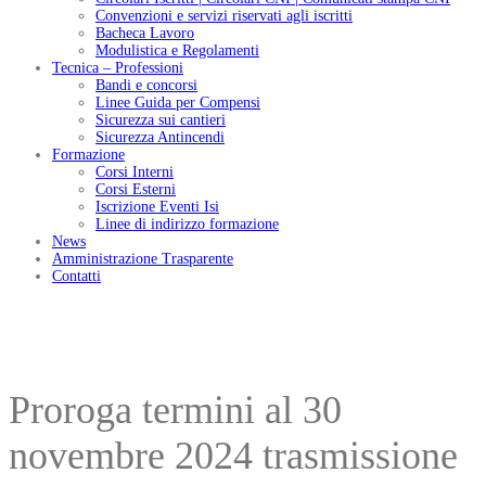
Convenzioni e servizi riservati agli iscritti
Bacheca Lavoro
Modulistica e Regolamenti
Tecnica – Professioni
Bandi e concorsi
Linee Guida per Compensi
Sicurezza sui cantieri
Sicurezza Antincendi
Formazione
Corsi Interni
Corsi Esterni
Iscrizione Eventi Isi
Linee di indirizzo formazione
News
Amministrazione Trasparente
Contatti
Proroga termini al 30
novembre 2024 trasmissione