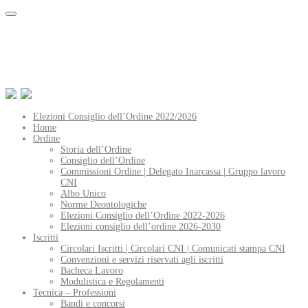
Elezioni Consiglio dell’Ordine 2022/2026
Home
Ordine
Storia dell’Ordine
Consiglio dell’Ordine
Commissioni Ordine | Delegato Inarcassa | Gruppo lavoro
CNI
Albo Unico
Norme Deontologiche
Elezioni Consiglio dell’Ordine 2022-2026
Elezioni consiglio dell’ordine 2026-2030
Iscritti
Circolari Iscritti | Circolari CNI | Comunicati stampa CNI
Convenzioni e servizi riservati agli iscritti
Bacheca Lavoro
Modulistica e Regolamenti
Tecnica – Professioni
Bandi e concorsi