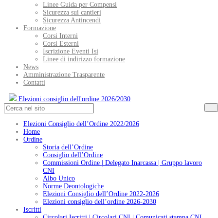
Linee Guida per Compensi
Sicurezza sui cantieri
Sicurezza Antincendi
Formazione
Corsi Interni
Corsi Esterni
Iscrizione Eventi Isi
Linee di indirizzo formazione
News
Amministrazione Trasparente
Contatti
Elezioni consiglio dell'ordine 2026/2030
Elezioni Consiglio dell’Ordine 2022/2026
Home
Ordine
Storia dell’Ordine
Consiglio dell’Ordine
Commissioni Ordine | Delegato Inarcassa | Gruppo lavoro
CNI
Albo Unico
Norme Deontologiche
Elezioni Consiglio dell’Ordine 2022-2026
Elezioni consiglio dell’ordine 2026-2030
Iscritti
Circolari Iscritti | Circolari CNI | Comunicati stampa CNI