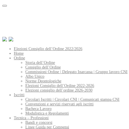
Elezioni Consiglio dell’Ordine 2022/2026
Home
Ordine
Storia dell’Ordine
Consiglio dell’Ordine
Commissioni Ordine | Delegato Inarcassa | Gruppo lavoro CNI
Albo Unico
Norme Deontologiche
Elezioni Consiglio dell’Ordine 2022-2026
Elezioni consiglio dell’ordine 2026-2030
Iscritti
Circolari Iscritti | Circolari CNI | Comunicati stampa CNI
Convenzioni e servizi riservati agli iscritti
Bacheca Lavoro
Modulistica e Regolamenti
Tecnica – Professioni
Bandi e concorsi
Linee Guida per Compensi