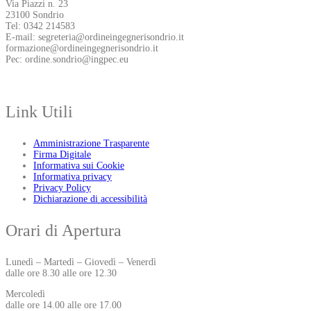
Via Piazzi n. 23
23100 Sondrio
Tel: 0342 214583
E-mail: segreteria@ordineingegnerisondrio.it
formazione@ordineingegnerisondrio.it
Pec: ordine.sondrio@ingpec.eu
Link Utili
Amministrazione Trasparente
Firma Digitale
Informativa sui Cookie
Informativa privacy
Privacy Policy
Dichiarazione di accessibilità
Orari di Apertura
Lunedì – Martedì – Giovedì – Venerdì
dalle ore 8.30 alle ore 12.30
Mercoledì
dalle ore 14.00 alle ore 17.00