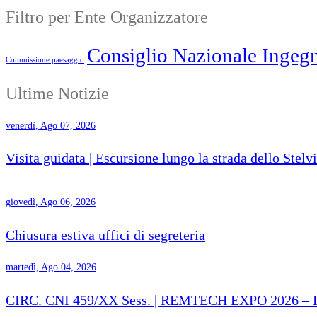
Filtro per Ente Organizzatore
Consiglio Nazionale Ingegn
Commissione paesaggio
Ultime Notizie
venerdì, Ago 07, 2026
Visita guidata | Escursione lungo la strada dello Stelv
giovedì, Ago 06, 2026
Chiusura estiva uffici di segreteria
martedì, Ago 04, 2026
CIRC. CNI 459/XX Sess. | REMTECH EXPO 2026 – Proro