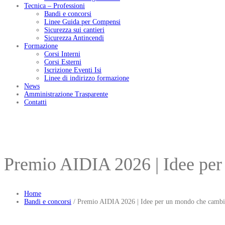
Tecnica – Professioni
Bandi e concorsi
Linee Guida per Compensi
Sicurezza sui cantieri
Sicurezza Antincendi
Formazione
Corsi Interni
Corsi Esterni
Iscrizione Eventi Isi
Linee di indirizzo formazione
News
Amministrazione Trasparente
Contatti
Premio AIDIA 2026 | Idee pe
Home
Bandi e concorsi
/
Premio AIDIA 2026 | Idee per un mondo che cambi