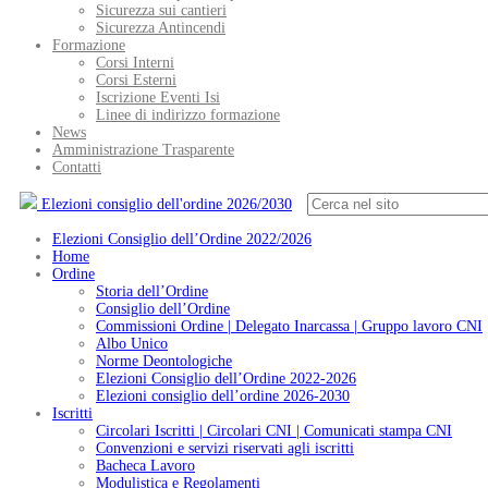
Sicurezza sui cantieri
Sicurezza Antincendi
Formazione
Corsi Interni
Corsi Esterni
Iscrizione Eventi Isi
Linee di indirizzo formazione
News
Amministrazione Trasparente
Contatti
Elezioni consiglio dell'ordine 2026/2030
Elezioni Consiglio dell’Ordine 2022/2026
Home
Ordine
Storia dell’Ordine
Consiglio dell’Ordine
Commissioni Ordine | Delegato Inarcassa | Gruppo lavoro CNI
Albo Unico
Norme Deontologiche
Elezioni Consiglio dell’Ordine 2022-2026
Elezioni consiglio dell’ordine 2026-2030
Iscritti
Circolari Iscritti | Circolari CNI | Comunicati stampa CNI
Convenzioni e servizi riservati agli iscritti
Bacheca Lavoro
Modulistica e Regolamenti