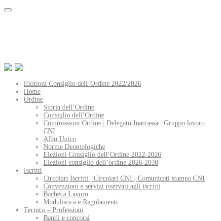
Elezioni Consiglio dell’Ordine 2022/2026
Home
Ordine
Storia dell’Ordine
Consiglio dell’Ordine
Commissioni Ordine | Delegato Inarcassa | Gruppo lavoro
CNI
Albo Unico
Norme Deontologiche
Elezioni Consiglio dell’Ordine 2022-2026
Elezioni consiglio dell’ordine 2026-2030
Iscritti
Circolari Iscritti | Circolari CNI | Comunicati stampa CNI
Convenzioni e servizi riservati agli iscritti
Bacheca Lavoro
Modulistica e Regolamenti
Tecnica – Professioni
Bandi e concorsi