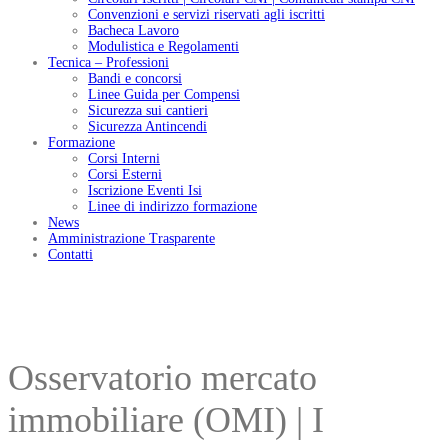
Convenzioni e servizi riservati agli iscritti
Bacheca Lavoro
Modulistica e Regolamenti
Tecnica – Professioni
Bandi e concorsi
Linee Guida per Compensi
Sicurezza sui cantieri
Sicurezza Antincendi
Formazione
Corsi Interni
Corsi Esterni
Iscrizione Eventi Isi
Linee di indirizzo formazione
News
Amministrazione Trasparente
Contatti
Osservatorio mercato
immobiliare (OMI) | I