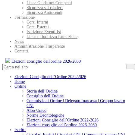
Linee Guida per Compensi
Sicurezza sui cantieri
Sicurezza Antincendi
Formazione
Corsi Interni
Corsi Esterni
Iscrizione Eventi Isi
Linee di indirizzo formazione
News
Amministrazione Trasparente
Contatti
Elezioni consiglio dell'ordine 2026/2030
Elezioni Consiglio dell’Ordine 2022/2026
Home
Ordine
Storia dell’Ordine
Consiglio dell’Ordine
Commissioni Ordine | Delegato Inarcassa | Gruppo lavoro
CNI
Albo Unico
Norme Deontologiche
Elezioni Consiglio dell’Ordine 2022-2026
Elezioni consiglio dell’ordine 2026-2030
Iscritti
Circolari Iscritti | Circolari CNI | Comunicati stampa CNI