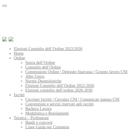
Elezioni Consiglio dell’Ordine 2022/2026
Home
Ordine
Storia dell’Ordine
Consiglio dell’Ordine
Commissioni Ordine | Delegato Inarcassa | Gruppo lavoro CNI
Albo Unico
Norme Deontologiche
Elezioni Consiglio dell’Ordine 2022-2026
Elezioni consiglio dell’ordine 2026-2030
Iscritti
Circolari Iscritti | Circolari CNI | Comunicati stampa CNI
Convenzioni e servizi riservati agli iscritti
Bacheca Lavoro
Modulistica e Regolamenti
Tecnica – Professioni
Bandi e concorsi
Linee Guida per Compensi