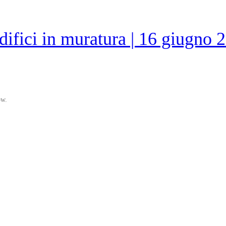
 edifici in muratura | 16 giug
ow.