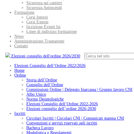
Sicurezza sui cantieri
Sicurezza Antincendi
Formazione
Corsi Interni
Corsi Esterni
Iscrizione Eventi Isi
Linee di indirizzo formazione
News
Amministrazione Trasparente
Contatti
Elezioni consiglio dell'ordine 2026/2030
Elezioni Consiglio dell’Ordine 2022/2026
Home
Ordine
Storia dell’Ordine
Consiglio dell’Ordine
Commissioni Ordine | Delegato Inarcassa | Gruppo lavoro CNI
Albo Unico
Norme Deontologiche
Elezioni Consiglio dell’Ordine 2022-2026
Elezioni consiglio dell’ordine 2026-2030
Iscritti
Circolari Iscritti | Circolari CNI | Comunicati stampa CNI
Convenzioni e servizi riservati agli iscritti
Bacheca Lavoro
Modulistica e Regolamenti