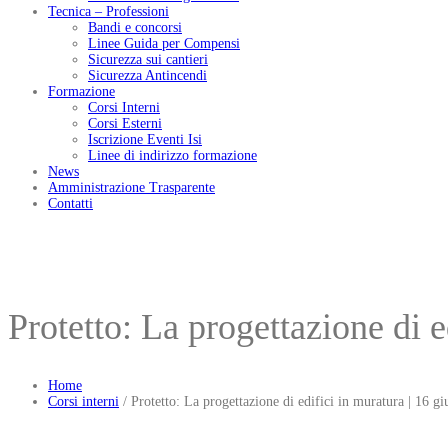
Tecnica – Professioni
Bandi e concorsi
Linee Guida per Compensi
Sicurezza sui cantieri
Sicurezza Antincendi
Formazione
Corsi Interni
Corsi Esterni
Iscrizione Eventi Isi
Linee di indirizzo formazione
News
Amministrazione Trasparente
Contatti
Protetto: La progettazione di
Home
Corsi interni
/
Protetto: La progettazione di edifici in muratura | 1