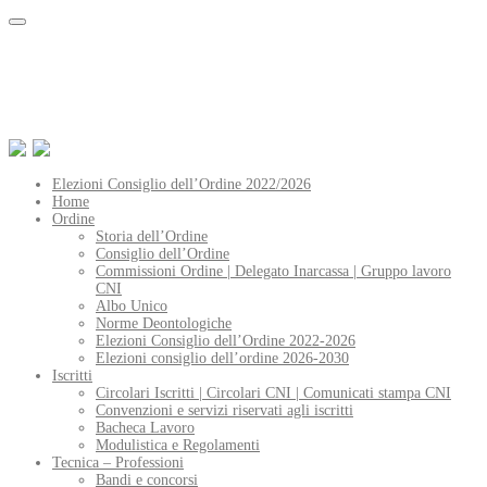
Elezioni Consiglio dell’Ordine 2022/2026
Home
Ordine
Storia dell’Ordine
Consiglio dell’Ordine
Commissioni Ordine | Delegato Inarcassa | Gruppo lavoro
CNI
Albo Unico
Norme Deontologiche
Elezioni Consiglio dell’Ordine 2022-2026
Elezioni consiglio dell’ordine 2026-2030
Iscritti
Circolari Iscritti | Circolari CNI | Comunicati stampa CNI
Convenzioni e servizi riservati agli iscritti
Bacheca Lavoro
Modulistica e Regolamenti
Tecnica – Professioni
Bandi e concorsi