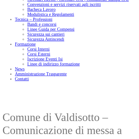
Convenzioni e servizi riservati agli iscritti
Bacheca Lavoro
Modulistica e Regolamenti
Tecnica – Professioni
Bandi e concorsi
Linee Guida per Compensi
Sicurezza sui cantieri
Sicurezza Antincendi
Formazione
Corsi Interni
Corsi Esterni
Iscrizione Eventi Isi
Linee di indirizzo formazione
News
Amministrazione Trasparente
Contatti
Comune di Valdisotto –
Comunicazione di messa a