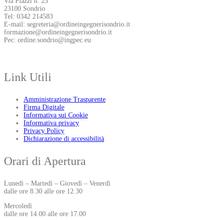
Via Piazzi n. 23
23100 Sondrio
Tel: 0342 214583
E-mail: segreteria@ordineingegnerisondrio.it
formazione@ordineingegnerisondrio.it
Pec: ordine.sondrio@ingpec.eu
Link Utili
Amministrazione Trasparente
Firma Digitale
Informativa sui Cookie
Informativa privacy
Privacy Policy
Dichiarazione di accessibilità
Orari di Apertura
Lunedì – Martedì – Giovedì – Venerdì
dalle ore 8.30 alle ore 12.30
Mercoledì
dalle ore 14.00 alle ore 17.00