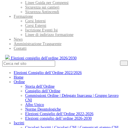
Linee Guida per Compensi
Sicurezza sui cantieri
Sicurezza Antincendi
Formazione
Corsi Interni
Corsi Esterni
Iscrizione Eventi Isi
Linee di indirizzo formazione
News
Amministrazione Trasparente
Contatti
Elezioni consiglio dell'ordine 2026/2030
Elezioni Consiglio dell’Ordine 2022/2026
Home
Ordine
Storia dell’Ordine
Consiglio dell’Ordine
Commissioni Ordine | Delegato Inarcassa | Gruppo lavoro
CNI
Albo Unico
Norme Deontologiche
Elezioni Consiglio dell’Ordine 2022-2026
Elezioni consiglio dell’ordine 2026-2030
Iscritti
Circolari Iscritti | Circolari CNI | Comunicati stampa CNI