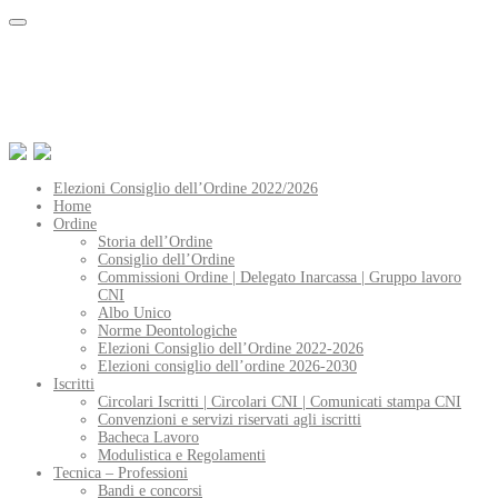
Elezioni Consiglio dell’Ordine 2022/2026
Home
Ordine
Storia dell’Ordine
Consiglio dell’Ordine
Commissioni Ordine | Delegato Inarcassa | Gruppo lavoro
CNI
Albo Unico
Norme Deontologiche
Elezioni Consiglio dell’Ordine 2022-2026
Elezioni consiglio dell’ordine 2026-2030
Iscritti
Circolari Iscritti | Circolari CNI | Comunicati stampa CNI
Convenzioni e servizi riservati agli iscritti
Bacheca Lavoro
Modulistica e Regolamenti
Tecnica – Professioni
Bandi e concorsi