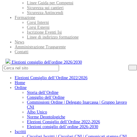
Linee Guida per Compensi
Sicurezza sui cantieri
Sicurezza Antincendi
Formazione
Corsi Interni
Corsi Esterni
Iscrizione Eventi Isi
Linee di indirizzo formazione
News
Amministrazione Trasparente
Contatti
Elezioni consiglio dell'ordine 2026/2030
Elezioni Consiglio dell’Ordine 2022/2026
Home
Ordine
Storia dell’Ordine
Consiglio dell’Ordine
Commissioni Ordine | Delegato Inarcassa | Gruppo lavoro
CNI
Albo Unico
Norme Deontologiche
Elezioni Consiglio dell’Ordine 2022-2026
Elezioni consiglio dell’ordine 2026-2030
Iscritti
Circolari Iscritti | Circolari CNI | Comunicati stampa CNI