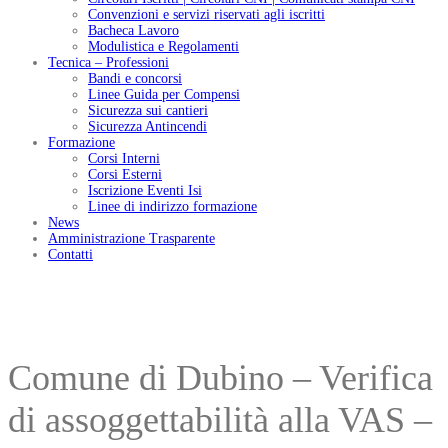
Convenzioni e servizi riservati agli iscritti
Bacheca Lavoro
Modulistica e Regolamenti
Tecnica – Professioni
Bandi e concorsi
Linee Guida per Compensi
Sicurezza sui cantieri
Sicurezza Antincendi
Formazione
Corsi Interni
Corsi Esterni
Iscrizione Eventi Isi
Linee di indirizzo formazione
News
Amministrazione Trasparente
Contatti
Comune di Dubino – Verifica
di assoggettabilità alla VAS –