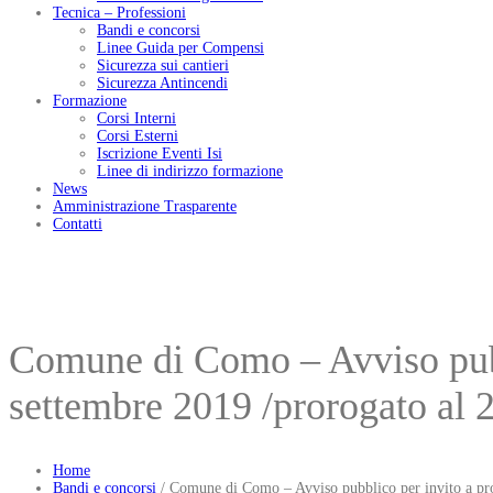
Tecnica – Professioni
Bandi e concorsi
Linee Guida per Compensi
Sicurezza sui cantieri
Sicurezza Antincendi
Formazione
Corsi Interni
Corsi Esterni
Iscrizione Eventi Isi
Linee di indirizzo formazione
News
Amministrazione Trasparente
Contatti
Comune di Como – Avviso pubb
settembre 2019 /prorogato al 
Home
Bandi e concorsi
/
Comune di Como – Avviso pubblico per invito a proc