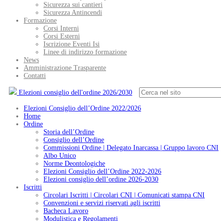
Sicurezza sui cantieri
Sicurezza Antincendi
Formazione
Corsi Interni
Corsi Esterni
Iscrizione Eventi Isi
Linee di indirizzo formazione
News
Amministrazione Trasparente
Contatti
Elezioni consiglio dell'ordine 2026/2030
Elezioni Consiglio dell’Ordine 2022/2026
Home
Ordine
Storia dell’Ordine
Consiglio dell’Ordine
Commissioni Ordine | Delegato Inarcassa | Gruppo lavoro CNI
Albo Unico
Norme Deontologiche
Elezioni Consiglio dell’Ordine 2022-2026
Elezioni consiglio dell’ordine 2026-2030
Iscritti
Circolari Iscritti | Circolari CNI | Comunicati stampa CNI
Convenzioni e servizi riservati agli iscritti
Bacheca Lavoro
Modulistica e Regolamenti