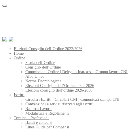
Elezioni Consiglio dell’Ordine 2022/2026
Home
Ordine
Storia dell’Ordine
Consiglio dell’Ordine
Commissioni Ordine | Delegato Inarcassa | Gruppo lavoro CNI
Albo Unico
Norme Deontologiche
Elezioni Consiglio dell’Ordine 2022-2026
Elezioni consiglio dell’ordine 2026-2030
Iscritti
Circolari Iscritti | Circolari CNI | Comunicati stampa CNI
Convenzioni e servizi riservati agli iscritti
Bacheca Lavoro
Modulistica e Regolamenti
Tecnica – Professioni
Bandi e concorsi
Linee Guida per Compensi