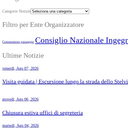
Categorie Notizie
Filtro per Ente Organizzatore
Consiglio Nazionale Ingegn
Commissione paesaggio
Ultime Notizie
venerdì, Ago 07, 2026
Visita guidata | Escursione lungo la strada dello Stelv
giovedì, Ago 06, 2026
Chiusura estiva uffici di segreteria
martedì, Ago 04, 2026