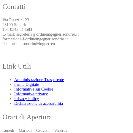
Contatti
Via Piazzi n. 23
23100 Sondrio
Tel: 0342 214583
E-mail: segreteria@ordineingegnerisondrio.it
formazione@ordineingegnerisondrio.it
Pec: ordine.sondrio@ingpec.eu
Link Utili
Amministrazione Trasparente
Firma Digitale
Informativa sui Cookie
Informativa privacy
Privacy Policy
Dichiarazione di accessibilità
Orari di Apertura
Lunedì – Martedì – Giovedì – Venerdì