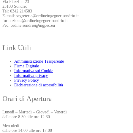
Via Piazzi n. 23
23100 Sondrio
Tel: 0342 214583
E-mail: segreteria@ordineingegnerisondrio.it
formazione@ordineingegnerisondrio.it
Pec: ordine.sondrio@ingpec.eu
Link Utili
Amministrazione Trasparente
Firma Digitale
Informativa sui Cookie
Informativa privacy
Privacy Policy
Dichiarazione di accessibilità
Orari di Apertura
Lunedì – Martedì – Giovedì – Venerdì
dalle ore 8.30 alle ore 12.30
Mercoledì
dalle ore 14.00 alle ore 17.00