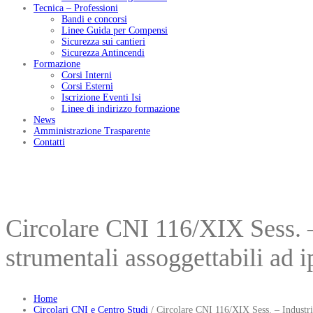
Tecnica – Professioni
Bandi e concorsi
Linee Guida per Compensi
Sicurezza sui cantieri
Sicurezza Antincendi
Formazione
Corsi Interni
Corsi Esterni
Iscrizione Eventi Isi
Linee di indirizzo formazione
News
Amministrazione Trasparente
Contatti
Circolare CNI 116/XIX Sess. –
strumentali assoggettabili a
Home
Circolari CNI e Centro Studi
/
Circolare CNI 116/XIX Sess. – Industri