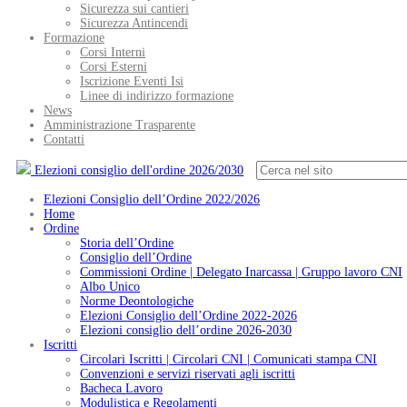
Sicurezza sui cantieri
Sicurezza Antincendi
Formazione
Corsi Interni
Corsi Esterni
Iscrizione Eventi Isi
Linee di indirizzo formazione
News
Amministrazione Trasparente
Contatti
Elezioni consiglio dell'ordine 2026/2030
Elezioni Consiglio dell’Ordine 2022/2026
Home
Ordine
Storia dell’Ordine
Consiglio dell’Ordine
Commissioni Ordine | Delegato Inarcassa | Gruppo lavoro CNI
Albo Unico
Norme Deontologiche
Elezioni Consiglio dell’Ordine 2022-2026
Elezioni consiglio dell’ordine 2026-2030
Iscritti
Circolari Iscritti | Circolari CNI | Comunicati stampa CNI
Convenzioni e servizi riservati agli iscritti
Bacheca Lavoro
Modulistica e Regolamenti