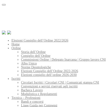
Elezioni Consiglio dell’Ordine 2022/2026
Home
Ordine
Storia dell’Ordine
Consiglio dell’Ordine
Commissioni Ordine | Delegato Inarcassa | Gruppo lavoro CNI
Albo Unico
Norme Deontologiche
Elezioni Consiglio dell’Ordine 2022-2026
Elezioni consiglio dell’ordine 2026-2030
Iscritti
Circolari Iscritti | Circolari CNI | Comunicati stampa CNI
Convenzioni e servizi riservati agli iscritti
Bacheca Lavoro
Modulistica e Regolamenti
Tecnica – Professioni
Bandi e concorsi
Linee Guida per Compensi