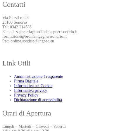
Contatti
Via Piazzi n. 23
23100 Sondrio
Tel: 0342 214583
E-mail: segreteria@ordineingegnerisondrio.it
formazione@ordineingegnerisondrio.it
Pec: ordine.sondrio@ingpec.eu
Link Utili
Amministrazione Trasparente
Firma Digitale
Informativa sui Cookie
Informativa privacy
Privacy Policy
Dichiarazione di accessibilità
Orari di Apertura
Lunedì – Martedì – Giovedì – Venerdì