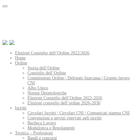
Elezioni Consiglio dell’Ordine 2022/2026
Home
Ordine
Storia dell’Ordine
Consiglio dell’Ordine
Commissioni Ordine | Delegato Inarcassa | Gruppo lavoro
CNI
Albo Unico
Norme Deontologiche
Elezioni Consiglio dell’Ordine 2022-2026
Elezioni consiglio dell’ordine 2026-2030
Iscritti
Circolari Iscritti | Circolari CNI | Comunicati stampa CNI
Convenzioni e servizi riservati agli iscritti
Bacheca Lavoro
Modulistica e Regolamenti
Tecnica – Professioni
Bandi e concorsi