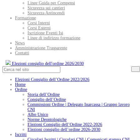
Linee Guida per Compensi
Sicurezza sui cantieri
Sicurezza Antincendi
Formazione
Corsi Interni
Corsi Esterni
Iscrizione Eventi Isi
Linee di indirizzo formazione
News
Amministrazione Trasparente
Contatti
Elezioni consiglio dell'ordine 2026/2030
Elezioni Consiglio dell’Ordine 2022/2026
Home
Ordine
Storia dell’Ordine
Consiglio dell’Ordine
Commissioni Ordine | Delegato Inarcassa | Gruppo lavoro
CNI
Albo Unico
Norme Deontologiche
Elezioni Consiglio dell’Ordine 2022-2026
Elezioni consiglio dell’ordine 2026-2030
Iscritti
Circolari Iscritti | Circolari CNI | Comunicati stampa CNI