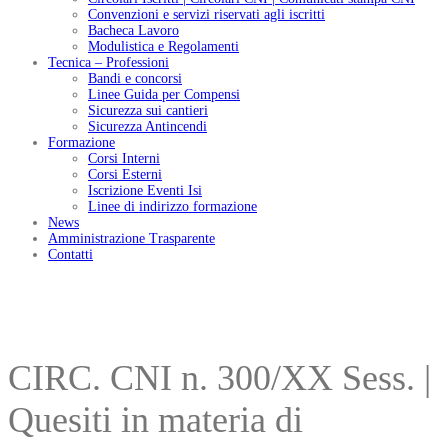
Convenzioni e servizi riservati agli iscritti
Bacheca Lavoro
Modulistica e Regolamenti
Tecnica – Professioni
Bandi e concorsi
Linee Guida per Compensi
Sicurezza sui cantieri
Sicurezza Antincendi
Formazione
Corsi Interni
Corsi Esterni
Iscrizione Eventi Isi
Linee di indirizzo formazione
News
Amministrazione Trasparente
Contatti
CIRC. CNI n. 300/XX Sess. |
Quesiti in materia di