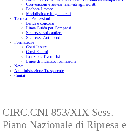
Convenzioni e servizi riservati agli iscritti
Bacheca Lavoro
Modulistica e Regolamenti
Tecnica – Professioni
Bandi e concorsi
Linee Guida per Compensi
Sicurezza sui cantieri
Sicurezza Antincendi
Formazione
Corsi Interni
Corsi Esterni
Iscrizione Eventi Isi
Linee di indirizzo formazione
News
Amministrazione Trasparente
Contatti
CIRC.CNI 853/XIX Sess. –
Piano Nazionale di Ripresa e