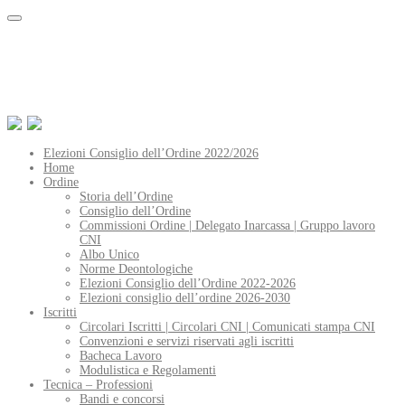
Elezioni Consiglio dell’Ordine 2022/2026
Home
Ordine
Storia dell’Ordine
Consiglio dell’Ordine
Commissioni Ordine | Delegato Inarcassa | Gruppo lavoro
CNI
Albo Unico
Norme Deontologiche
Elezioni Consiglio dell’Ordine 2022-2026
Elezioni consiglio dell’ordine 2026-2030
Iscritti
Circolari Iscritti | Circolari CNI | Comunicati stampa CNI
Convenzioni e servizi riservati agli iscritti
Bacheca Lavoro
Modulistica e Regolamenti
Tecnica – Professioni
Bandi e concorsi