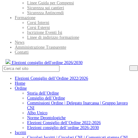
Linee Guida per Compensi
Sicurezza sui cantieri
Sicurezza Antincendi
Formazione
Corsi Interni
Corsi Esterni
Iscrizione Eventi Isi
Linee di indirizzo formazione
News
Amministrazione Trasparente
Contatti
Elezioni consiglio dell'ordine 2026/2030
Elezioni Consiglio dell’Ordine 2022/2026
Home
Ordine
Storia dell’Ordine
Consiglio dell’Ordine
Commissioni Ordine | Delegato Inarcassa | Gruppo lavoro
CNI
Albo Unico
Norme Deontologiche
Elezioni Consiglio dell’Ordine 2022-2026
Elezioni consiglio dell’ordine 2026-2030
Iscritti
Circolari Iscritti | Circolari CNI | Comunicati stampa CNI