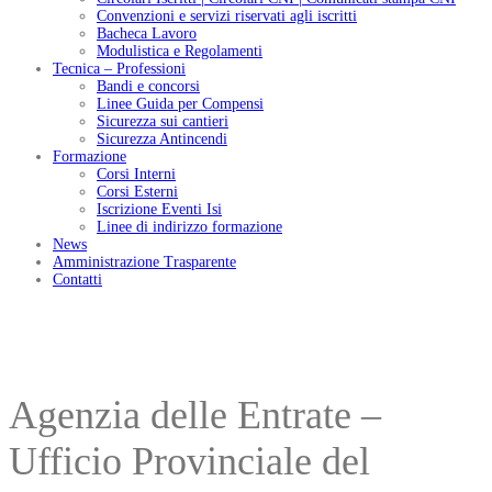
Convenzioni e servizi riservati agli iscritti
Bacheca Lavoro
Modulistica e Regolamenti
Tecnica – Professioni
Bandi e concorsi
Linee Guida per Compensi
Sicurezza sui cantieri
Sicurezza Antincendi
Formazione
Corsi Interni
Corsi Esterni
Iscrizione Eventi Isi
Linee di indirizzo formazione
News
Amministrazione Trasparente
Contatti
Agenzia delle Entrate –
Ufficio Provinciale del