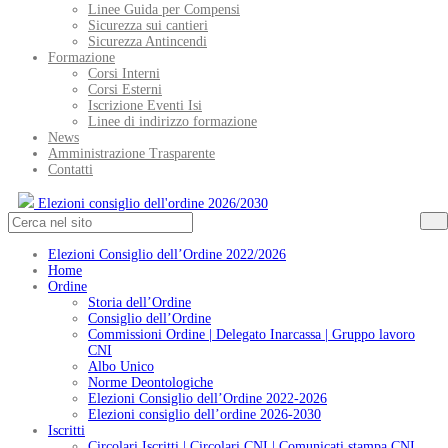
Linee Guida per Compensi
Sicurezza sui cantieri
Sicurezza Antincendi
Formazione
Corsi Interni
Corsi Esterni
Iscrizione Eventi Isi
Linee di indirizzo formazione
News
Amministrazione Trasparente
Contatti
Elezioni consiglio dell'ordine 2026/2030
Elezioni Consiglio dell’Ordine 2022/2026
Home
Ordine
Storia dell’Ordine
Consiglio dell’Ordine
Commissioni Ordine | Delegato Inarcassa | Gruppo lavoro
CNI
Albo Unico
Norme Deontologiche
Elezioni Consiglio dell’Ordine 2022-2026
Elezioni consiglio dell’ordine 2026-2030
Iscritti
Circolari Iscritti | Circolari CNI | Comunicati stampa CNI