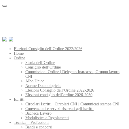
Elezioni Consiglio dell’Ordine 2022/2026
Home
Ordine
Storia dell’Ordine
Consiglio dell’Ordine
Commissioni Ordine | Delegato Inarcassa | Gruppo lavoro
CNI
Albo Unico
Norme Deontologiche
Elezioni Consiglio dell’Ordine 2022-2026
Elezioni consiglio dell’ordine 2026-2030
Iscritti
Circolari Iscritti | Circolari CNI | Comunicati stampa CNI
Convenzioni e servizi riservati agli iscritti
Bacheca Lavoro
Modulistica e Regolamenti
Tecnica – Professioni
Bandi e concorsi