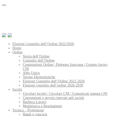
Elezioni Consiglio dell’Ordine 2022/2026
Home
Ordine
Storia dell’Ordine
Consiglio dell’Ordine
Commissioni Ordine | Delegato Inarcassa | Gruppo lavoro
CNI
Albo Unico
Norme Deontologiche
Elezioni Consiglio dell’Ordine 2022-2026
Elezioni consiglio dell’ordine 2026-2030
Iscritti
Circolari Iscritti | Circolari CNI | Comunicati stampa CNI
Convenzioni e servizi riservati agli iscritti
Bacheca Lavoro
Modulistica e Regolamenti
Tecnica – Professioni
Bandi e concorsi