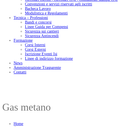
Convenzioni e servizi riservati agli iscritti
Bacheca Lavoro
Modulistica e Regolamenti
Tecnica – Professioni
Bandi e concorsi
Linee Guida per Compensi
Sicurezza sui cantieri
Sicurezza Antincendi
Formazione
Corsi Interni
Corsi Esterni
Iscrizione Eventi Isi
Linee di indirizzo formazione
News
Amministrazione Trasparente
Contatti
Gas metano
Home