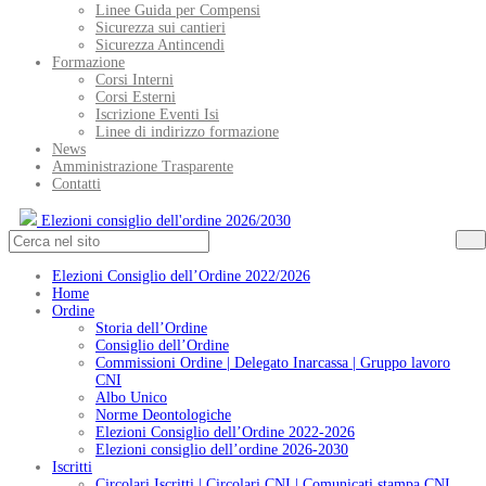
Linee Guida per Compensi
Sicurezza sui cantieri
Sicurezza Antincendi
Formazione
Corsi Interni
Corsi Esterni
Iscrizione Eventi Isi
Linee di indirizzo formazione
News
Amministrazione Trasparente
Contatti
Elezioni consiglio dell'ordine 2026/2030
Elezioni Consiglio dell’Ordine 2022/2026
Home
Ordine
Storia dell’Ordine
Consiglio dell’Ordine
Commissioni Ordine | Delegato Inarcassa | Gruppo lavoro
CNI
Albo Unico
Norme Deontologiche
Elezioni Consiglio dell’Ordine 2022-2026
Elezioni consiglio dell’ordine 2026-2030
Iscritti
Circolari Iscritti | Circolari CNI | Comunicati stampa CNI