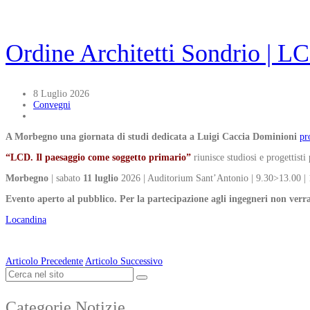
Ordine Architetti Sondrio | LC
8 Luglio 2026
Convegni
A Morbegno una giornata di studi dedicata a Luigi Caccia Dominioni
pr
“LCD. Il paesaggio come soggetto primario”
riunisce studiosi e progettist
Morbegno
| sabato
11 luglio
2026 | Auditorium Sant’Antonio | 9.30>13.00 |
Evento aperto al pubblico. Per la partecipazione agli ingegneri non verr
Locandina
Articolo Precedente
Articolo Successivo
Categorie Notizie