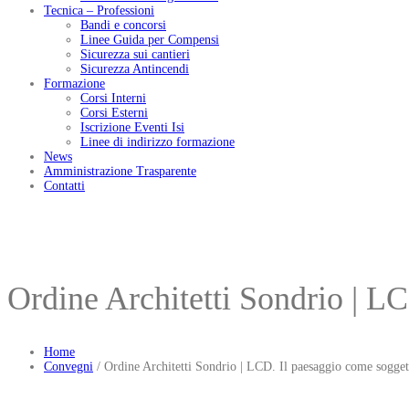
Tecnica – Professioni
Bandi e concorsi
Linee Guida per Compensi
Sicurezza sui cantieri
Sicurezza Antincendi
Formazione
Corsi Interni
Corsi Esterni
Iscrizione Eventi Isi
Linee di indirizzo formazione
News
Amministrazione Trasparente
Contatti
Ordine Architetti Sondrio | LC
Home
Convegni
/
Ordine Architetti Sondrio | LCD. Il paesaggio come soggett