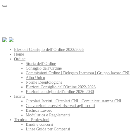
Elezioni Consiglio dell’Ordine 2022/2026
Home
Ordine
Storia dell’Ordine
Consiglio dell’Ordine
Commissioni Ordine | Delegato Inarcassa | Gruppo lavoro CNI
Albo Unico
Norme Deontologiche
Elezioni Consiglio dell’Ordine 2022-2026
Elezioni consiglio dell’ordine 2026-2030
Iscritti
Circolari Iscritti | Circolari CNI | Comunicati stampa CNI
Convenzioni e servizi riservati agli iscritti
Bacheca Lavoro
Modulistica e Regolamenti
Tecnica – Professioni
Bandi e concorsi
Linee Guida per Compensi