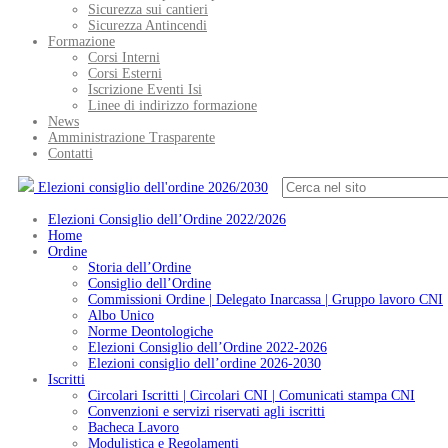
Sicurezza sui cantieri
Sicurezza Antincendi
Formazione
Corsi Interni
Corsi Esterni
Iscrizione Eventi Isi
Linee di indirizzo formazione
News
Amministrazione Trasparente
Contatti
Elezioni consiglio dell'ordine 2026/2030
Elezioni Consiglio dell’Ordine 2022/2026
Home
Ordine
Storia dell’Ordine
Consiglio dell’Ordine
Commissioni Ordine | Delegato Inarcassa | Gruppo lavoro CNI
Albo Unico
Norme Deontologiche
Elezioni Consiglio dell’Ordine 2022-2026
Elezioni consiglio dell’ordine 2026-2030
Iscritti
Circolari Iscritti | Circolari CNI | Comunicati stampa CNI
Convenzioni e servizi riservati agli iscritti
Bacheca Lavoro
Modulistica e Regolamenti