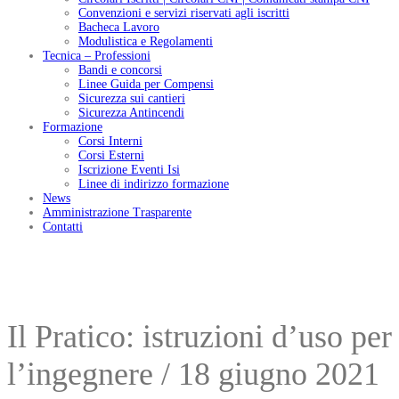
Convenzioni e servizi riservati agli iscritti
Bacheca Lavoro
Modulistica e Regolamenti
Tecnica – Professioni
Bandi e concorsi
Linee Guida per Compensi
Sicurezza sui cantieri
Sicurezza Antincendi
Formazione
Corsi Interni
Corsi Esterni
Iscrizione Eventi Isi
Linee di indirizzo formazione
News
Amministrazione Trasparente
Contatti
Il Pratico: istruzioni d’uso per
l’ingegnere / 18 giugno 2021