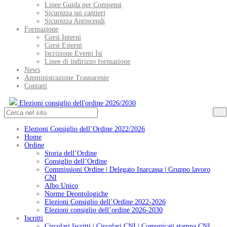
Linee Guida per Compensi
Sicurezza sui cantieri
Sicurezza Antincendi
Formazione
Corsi Interni
Corsi Esterni
Iscrizione Eventi Isi
Linee di indirizzo formazione
News
Amministrazione Trasparente
Contatti
Elezioni consiglio dell'ordine 2026/2030
Elezioni Consiglio dell’Ordine 2022/2026
Home
Ordine
Storia dell’Ordine
Consiglio dell’Ordine
Commissioni Ordine | Delegato Inarcassa | Gruppo lavoro
CNI
Albo Unico
Norme Deontologiche
Elezioni Consiglio dell’Ordine 2022-2026
Elezioni consiglio dell’ordine 2026-2030
Iscritti
Circolari Iscritti | Circolari CNI | Comunicati stampa CNI