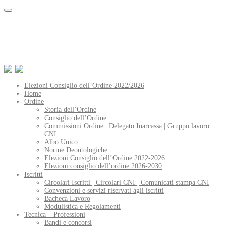
Elezioni Consiglio dell’Ordine 2022/2026
Home
Ordine
Storia dell’Ordine
Consiglio dell’Ordine
Commissioni Ordine | Delegato Inarcassa | Gruppo lavoro
CNI
Albo Unico
Norme Deontologiche
Elezioni Consiglio dell’Ordine 2022-2026
Elezioni consiglio dell’ordine 2026-2030
Iscritti
Circolari Iscritti | Circolari CNI | Comunicati stampa CNI
Convenzioni e servizi riservati agli iscritti
Bacheca Lavoro
Modulistica e Regolamenti
Tecnica – Professioni
Bandi e concorsi