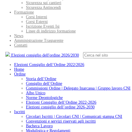
Sicurezza sui cantieri
Sicurezza Antincendi
Formazione
Corsi Interni
Corsi Esterni
Iscrizione Eventi Isi
Linee di indirizzo formazione
News
Amministrazione Trasparente
Contatti
Elezioni consiglio dell'ordine 2026/2030
Elezioni Consiglio dell’Ordine 2022/2026
Home
Ordine
Storia dell’Ordine
Consiglio dell’Ordine
Commissioni Ordine | Delegato Inarcassa | Gruppo lavoro CNI
Albo Unico
Norme Deontologiche
Elezioni Consiglio dell’Ordine 2022-2026
Elezioni consiglio dell’ordine 2026-2030
Iscritti
Circolari Iscritti | Circolari CNI | Comunicati stampa CNI
Convenzioni e servizi riservati agli iscritti
Bacheca Lavoro
Modulistica e Regolamenti