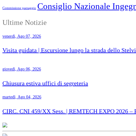
Consiglio Nazionale Ingegn
Commissione paesaggio
Ultime Notizie
venerdì, Ago 07, 2026
Visita guidata | Escursione lungo la strada dello Stelv
giovedì, Ago 06, 2026
Chiusura estiva uffici di segreteria
martedì, Ago 04, 2026
CIRC. CNI 459/XX Sess. | REMTECH EXPO 2026 – Proro