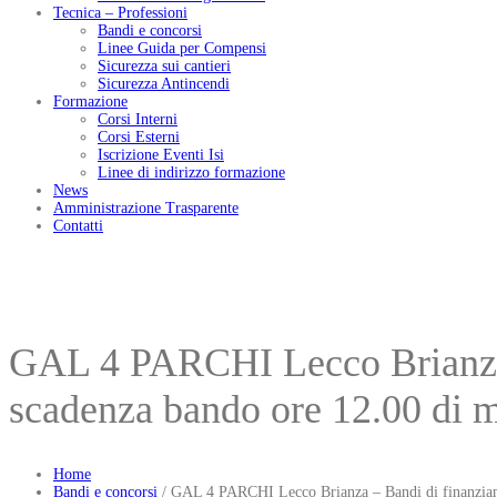
Tecnica – Professioni
Bandi e concorsi
Linee Guida per Compensi
Sicurezza sui cantieri
Sicurezza Antincendi
Formazione
Corsi Interni
Corsi Esterni
Iscrizione Eventi Isi
Linee di indirizzo formazione
News
Amministrazione Trasparente
Contatti
GAL 4 PARCHI Lecco Brianza 
scadenza bando ore 12.00 di m
Home
Bandi e concorsi
/
GAL 4 PARCHI Lecco Brianza – Bandi di finanziame