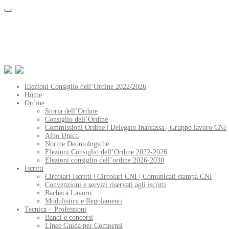
Elezioni Consiglio dell’Ordine 2022/2026
Home
Ordine
Storia dell’Ordine
Consiglio dell’Ordine
Commissioni Ordine | Delegato Inarcassa | Gruppo lavoro CNI
Albo Unico
Norme Deontologiche
Elezioni Consiglio dell’Ordine 2022-2026
Elezioni consiglio dell’ordine 2026-2030
Iscritti
Circolari Iscritti | Circolari CNI | Comunicati stampa CNI
Convenzioni e servizi riservati agli iscritti
Bacheca Lavoro
Modulistica e Regolamenti
Tecnica – Professioni
Bandi e concorsi
Linee Guida per Compensi