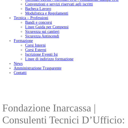
Convenzioni e servizi riservati agli iscritti
Bacheca Lavoro
Modulistica e Regolamenti
Tecnica – Professioni
Bandi e concorsi
Linee Guida per Compensi
Sicurezza sui cantieri
Sicurezza Antincendi
Formazione
Corsi Interni
Corsi Esterni
Iscrizione Eventi Isi
Linee di indirizzo formazione
News
Amministrazione Trasparente
Contatti
Fondazione Inarcassa |
Consulenti Tecnici D’Ufficio: