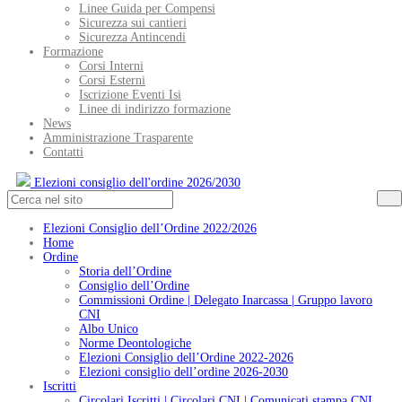
Linee Guida per Compensi
Sicurezza sui cantieri
Sicurezza Antincendi
Formazione
Corsi Interni
Corsi Esterni
Iscrizione Eventi Isi
Linee di indirizzo formazione
News
Amministrazione Trasparente
Contatti
Elezioni consiglio dell'ordine 2026/2030
Elezioni Consiglio dell’Ordine 2022/2026
Home
Ordine
Storia dell’Ordine
Consiglio dell’Ordine
Commissioni Ordine | Delegato Inarcassa | Gruppo lavoro
CNI
Albo Unico
Norme Deontologiche
Elezioni Consiglio dell’Ordine 2022-2026
Elezioni consiglio dell’ordine 2026-2030
Iscritti
Circolari Iscritti | Circolari CNI | Comunicati stampa CNI