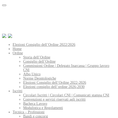
Elezioni Consiglio dell’Ordine 2022/2026
Home
Ordine
Storia dell’Ordine
Consiglio dell’Ordine
Commissioni Ordine | Delegato Inarcassa | Gruppo lavoro
CNI
Albo Unico
Norme Deontologiche
Elezioni Consiglio dell’Ordine 2022-2026
Elezioni consiglio dell’ordine 2026-2030
Iscritti
Circolari Iscritti | Circolari CNI | Comunicati stampa CNI
Convenzioni e servizi riservati agli iscritti
Bacheca Lavoro
Modulistica e Regolamenti
Tecnica – Professioni
Bandi e concorsi