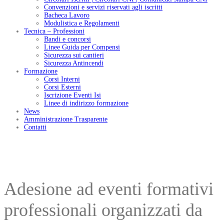
Convenzioni e servizi riservati agli iscritti
Bacheca Lavoro
Modulistica e Regolamenti
Tecnica – Professioni
Bandi e concorsi
Linee Guida per Compensi
Sicurezza sui cantieri
Sicurezza Antincendi
Formazione
Corsi Interni
Corsi Esterni
Iscrizione Eventi Isi
Linee di indirizzo formazione
News
Amministrazione Trasparente
Contatti
Adesione ad eventi formativi
professionali organizzati da