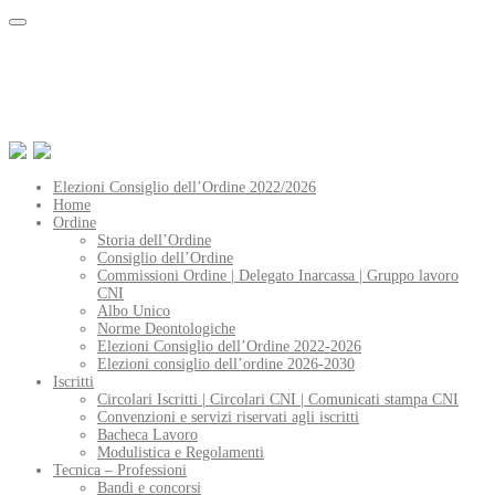
Elezioni Consiglio dell’Ordine 2022/2026
Home
Ordine
Storia dell’Ordine
Consiglio dell’Ordine
Commissioni Ordine | Delegato Inarcassa | Gruppo lavoro
CNI
Albo Unico
Norme Deontologiche
Elezioni Consiglio dell’Ordine 2022-2026
Elezioni consiglio dell’ordine 2026-2030
Iscritti
Circolari Iscritti | Circolari CNI | Comunicati stampa CNI
Convenzioni e servizi riservati agli iscritti
Bacheca Lavoro
Modulistica e Regolamenti
Tecnica – Professioni
Bandi e concorsi