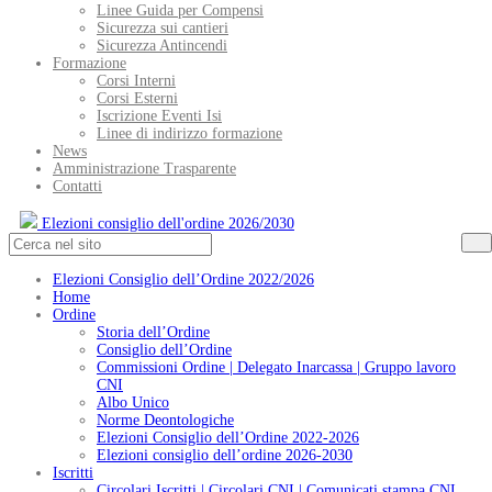
Linee Guida per Compensi
Sicurezza sui cantieri
Sicurezza Antincendi
Formazione
Corsi Interni
Corsi Esterni
Iscrizione Eventi Isi
Linee di indirizzo formazione
News
Amministrazione Trasparente
Contatti
Elezioni consiglio dell'ordine 2026/2030
Elezioni Consiglio dell’Ordine 2022/2026
Home
Ordine
Storia dell’Ordine
Consiglio dell’Ordine
Commissioni Ordine | Delegato Inarcassa | Gruppo lavoro
CNI
Albo Unico
Norme Deontologiche
Elezioni Consiglio dell’Ordine 2022-2026
Elezioni consiglio dell’ordine 2026-2030
Iscritti
Circolari Iscritti | Circolari CNI | Comunicati stampa CNI