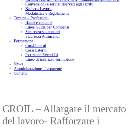
Convenzioni e servizi riservati agli iscritti
Bacheca Lavoro
Modulistica e Regolamenti
Tecnica – Professioni
Bandi e concorsi
Linee Guida per Compensi
Sicurezza sui cantieri
Sicurezza Antincendi
Formazione
Corsi Interni
Corsi Esterni
Iscrizione Eventi Isi
Linee di indirizzo formazione
News
Amministrazione Trasparente
Contatti
CROIL – Allargare il mercato
del lavoro- Rafforzare i