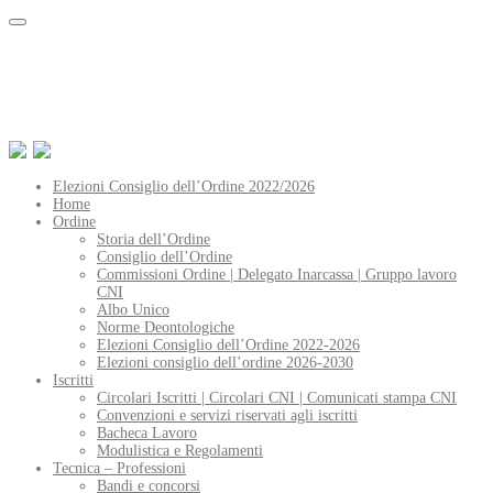
Elezioni Consiglio dell’Ordine 2022/2026
Home
Ordine
Storia dell’Ordine
Consiglio dell’Ordine
Commissioni Ordine | Delegato Inarcassa | Gruppo lavoro
CNI
Albo Unico
Norme Deontologiche
Elezioni Consiglio dell’Ordine 2022-2026
Elezioni consiglio dell’ordine 2026-2030
Iscritti
Circolari Iscritti | Circolari CNI | Comunicati stampa CNI
Convenzioni e servizi riservati agli iscritti
Bacheca Lavoro
Modulistica e Regolamenti
Tecnica – Professioni
Bandi e concorsi