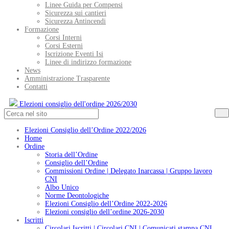
Linee Guida per Compensi
Sicurezza sui cantieri
Sicurezza Antincendi
Formazione
Corsi Interni
Corsi Esterni
Iscrizione Eventi Isi
Linee di indirizzo formazione
News
Amministrazione Trasparente
Contatti
Elezioni consiglio dell'ordine 2026/2030
Elezioni Consiglio dell’Ordine 2022/2026
Home
Ordine
Storia dell’Ordine
Consiglio dell’Ordine
Commissioni Ordine | Delegato Inarcassa | Gruppo lavoro
CNI
Albo Unico
Norme Deontologiche
Elezioni Consiglio dell’Ordine 2022-2026
Elezioni consiglio dell’ordine 2026-2030
Iscritti
Circolari Iscritti | Circolari CNI | Comunicati stampa CNI