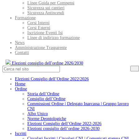
Linee Guida per Compensi
Sicurezza sui cantieri
Sicurezza Antincendi
Formazione
Corsi Interni
Corsi Esterni
Iscrizione Eventi Isi
Linee di indirizzo formazione
News
Amministrazione Trasparente
Contatti
Elezioni consiglio dell'ordine 2026/2030
Elezioni Consiglio dell’Ordine 2022/2026
Home
Ordine
Storia dell’Ordine
Consiglio dell’Ordine
Commissioni Ordine | Delegato Inarcassa | Gruppo lavoro
CNI
Albo Unico
Norme Deontologiche
Elezioni Consiglio dell’Ordine 2022-2026
Elezioni consiglio dell’ordine 2026-2030
Iscritti
Circolari Iscritti | Circolari CNI | Comunicati stampa CNI