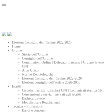
Elezioni Consiglio dell’Ordine 2022/2026
Home
Ordine
Storia dell’Ordine
Consiglio dell’Ordine
Commissioni Ordine | Delegato Inarcassa | Gruppo lavoro
CNI
Albo Unico
Norme Deontologiche
Elezioni Consiglio dell’Ordine 2022-2026
Elezioni consiglio dell’ordine 2026-2030
Iscritti
Circolari Iscritti | Circolari CNI | Comunicati stampa CNI
Convenzioni e servizi riservati agli iscritti
Bacheca Lavoro
Modulistica e Regolamenti
Tecnica – Professioni
Bandi e concorsi