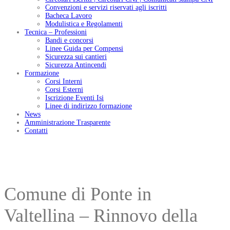
Convenzioni e servizi riservati agli iscritti
Bacheca Lavoro
Modulistica e Regolamenti
Tecnica – Professioni
Bandi e concorsi
Linee Guida per Compensi
Sicurezza sui cantieri
Sicurezza Antincendi
Formazione
Corsi Interni
Corsi Esterni
Iscrizione Eventi Isi
Linee di indirizzo formazione
News
Amministrazione Trasparente
Contatti
Comune di Ponte in
Valtellina – Rinnovo della