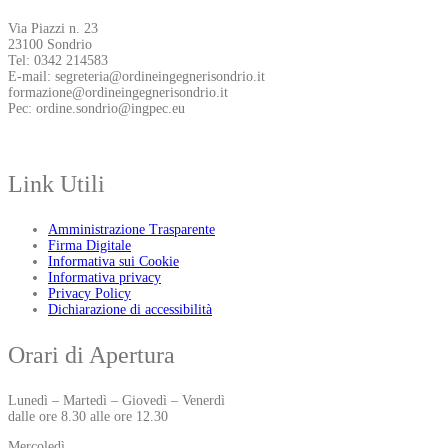
Via Piazzi n. 23
23100 Sondrio
Tel: 0342 214583
E-mail: segreteria@ordineingegnerisondrio.it
formazione@ordineingegnerisondrio.it
Pec: ordine.sondrio@ingpec.eu
Link Utili
Amministrazione Trasparente
Firma Digitale
Informativa sui Cookie
Informativa privacy
Privacy Policy
Dichiarazione di accessibilità
Orari di Apertura
Lunedì – Martedì – Giovedì – Venerdì
dalle ore 8.30 alle ore 12.30
Mercoledì