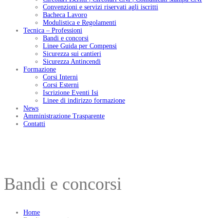
Convenzioni e servizi riservati agli iscritti
Bacheca Lavoro
Modulistica e Regolamenti
Tecnica – Professioni
Bandi e concorsi
Linee Guida per Compensi
Sicurezza sui cantieri
Sicurezza Antincendi
Formazione
Corsi Interni
Corsi Esterni
Iscrizione Eventi Isi
Linee di indirizzo formazione
News
Amministrazione Trasparente
Contatti
Bandi e concorsi
Home