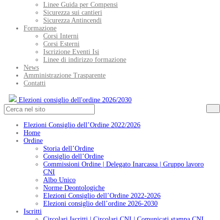
Linee Guida per Compensi
Sicurezza sui cantieri
Sicurezza Antincendi
Formazione
Corsi Interni
Corsi Esterni
Iscrizione Eventi Isi
Linee di indirizzo formazione
News
Amministrazione Trasparente
Contatti
Elezioni consiglio dell'ordine 2026/2030
Elezioni Consiglio dell’Ordine 2022/2026
Home
Ordine
Storia dell’Ordine
Consiglio dell’Ordine
Commissioni Ordine | Delegato Inarcassa | Gruppo lavoro
CNI
Albo Unico
Norme Deontologiche
Elezioni Consiglio dell’Ordine 2022-2026
Elezioni consiglio dell’ordine 2026-2030
Iscritti
Circolari Iscritti | Circolari CNI | Comunicati stampa CNI