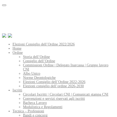
Elezioni Consiglio dell’Ordine 2022/2026
Home
Ordine
Storia dell’Ordine
Consiglio dell’Ordine
Commissioni Ordine | Delegato Inarcassa | Gruppo lavoro
CNI
Albo Unico
Norme Deontologiche
Elezioni Consiglio dell’Ordine 2022-2026
Elezioni consiglio dell’ordine 2026-2030
Iscritti
Circolari Iscritti | Circolari CNI | Comunicati stampa CNI
Convenzioni e servizi riservati agli iscritti
Bacheca Lavoro
Modulistica e Regolamenti
Tecnica – Professioni
Bandi e concorsi