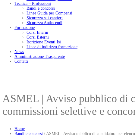
Tecnica – Professioni
Bandi e concorsi
Linee Guida per Compensi
Sicurezza sui cantieri
Sicurezza Antincendi
Formazione
Corsi Interni
Corsi Esterni
Iscrizione Eventi Isi
Linee di indirizzo formazione
News
Amministrazione Trasparente
Contatti
ASMEL | Avviso pubblico di ca
commissioni selettive e concor
Home
Bandi e concorsi
/
ASMEL | Avviso pubblico di candidatura per elenco d