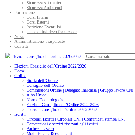
Sicurezza sui cantieri
Sicurezza Antincendi
Formazione
Corsi Interni
Corsi Esterni
Iscrizione Eventi Isi
Linee di indirizzo formazione
News
Amministrazione Trasparente
Contatti
Elezioni consiglio dell'ordine 2026/2030
Elezioni Consiglio dell’Ordine 2022/2026
Home
Ordine
Storia dell’Ordine
Consiglio dell’Ordine
Commissioni Ordine | Delegato Inarcassa | Gruppo lavoro CNI
Albo Unico
Norme Deontologiche
Elezioni Consiglio dell’Ordine 2022-2026
Elezioni consiglio dell’ordine 2026-2030
Iscritti
Circolari Iscritti | Circolari CNI | Comunicati stampa CNI
Convenzioni e servizi riservati agli iscritti
Bacheca Lavoro
Modulistica e Regolamenti