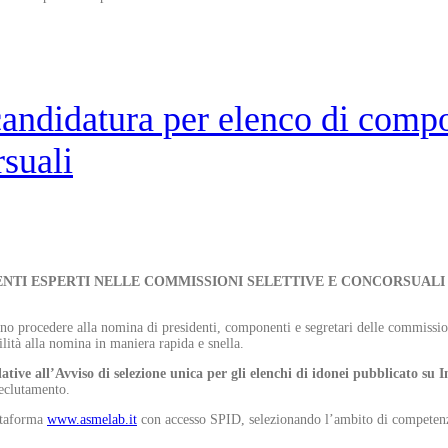
ndidatura per elenco di compon
suali
ENTI ESPERTI NELLE COMMISSIONI SELETTIVE E CONCORSUAL
anno procedere alla nomina di presidenti, componenti e segretari delle commissio
bilità alla nomina in maniera rapida e snella.
ative all’Avviso di selezione unica per gli elenchi di idonei pubblicato su 
Reclutamento.
ttaforma
www.asmelab.it
con accesso SPID, selezionando l’ambito di competenz