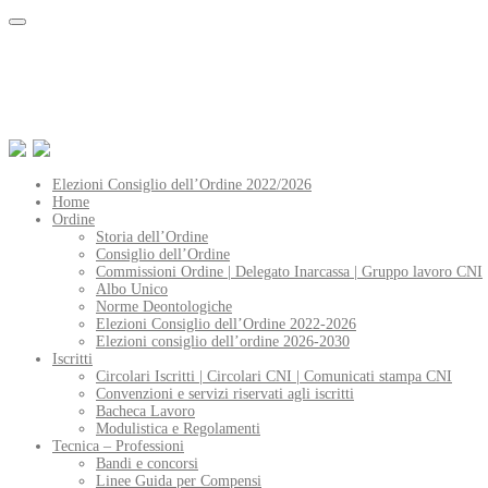
Elezioni Consiglio dell’Ordine 2022/2026
Home
Ordine
Storia dell’Ordine
Consiglio dell’Ordine
Commissioni Ordine | Delegato Inarcassa | Gruppo lavoro CNI
Albo Unico
Norme Deontologiche
Elezioni Consiglio dell’Ordine 2022-2026
Elezioni consiglio dell’ordine 2026-2030
Iscritti
Circolari Iscritti | Circolari CNI | Comunicati stampa CNI
Convenzioni e servizi riservati agli iscritti
Bacheca Lavoro
Modulistica e Regolamenti
Tecnica – Professioni
Bandi e concorsi
Linee Guida per Compensi