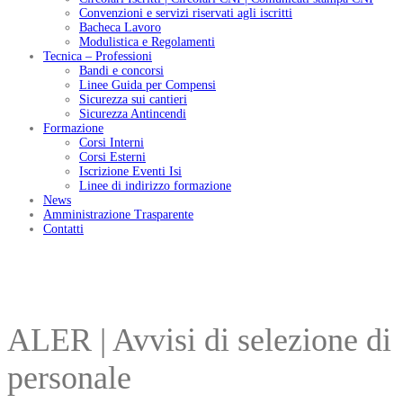
Convenzioni e servizi riservati agli iscritti
Bacheca Lavoro
Modulistica e Regolamenti
Tecnica – Professioni
Bandi e concorsi
Linee Guida per Compensi
Sicurezza sui cantieri
Sicurezza Antincendi
Formazione
Corsi Interni
Corsi Esterni
Iscrizione Eventi Isi
Linee di indirizzo formazione
News
Amministrazione Trasparente
Contatti
ALER | Avvisi di selezione di
personale