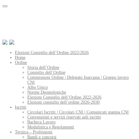
Elezioni Consiglio dell’Ordine 2022/2026
Home
Ordine
Storia dell’Ordine
Consiglio dell’Ordine
Commissioni Ordine | Delegato Inarcassa | Gruppo lavoro
CNI
Albo Unico
Norme Deontologiche
Elezioni Consiglio dell’Ordine 2022-2026
Elezioni consiglio dell’ordine 2026-2030
Iscritti
Circolari Iscritti | Circolari CNI | Comunicati stampa CNI
Convenzioni e servizi riservati agli iscritti
Bacheca Lavoro
Modulistica e Regolamenti
Tecnica – Professioni
Bandi e concorsi