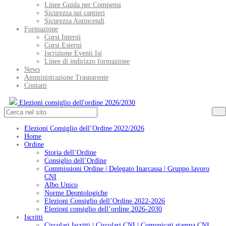
Linee Guida per Compensi
Sicurezza sui cantieri
Sicurezza Antincendi
Formazione
Corsi Interni
Corsi Esterni
Iscrizione Eventi Isi
Linee di indirizzo formazione
News
Amministrazione Trasparente
Contatti
Elezioni consiglio dell'ordine 2026/2030
Elezioni Consiglio dell’Ordine 2022/2026
Home
Ordine
Storia dell’Ordine
Consiglio dell’Ordine
Commissioni Ordine | Delegato Inarcassa | Gruppo lavoro
CNI
Albo Unico
Norme Deontologiche
Elezioni Consiglio dell’Ordine 2022-2026
Elezioni consiglio dell’ordine 2026-2030
Iscritti
Circolari Iscritti | Circolari CNI | Comunicati stampa CNI