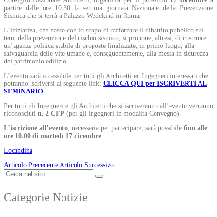
Consiglio Nazionale Architetti, organizza per il prossimo
17 dicembre
a
partire dalle ore 10:30 la settima giornata Nazionale della Prevenzione
Sismica che si terrà a Palazzo Wedekind in Roma.
L’iniziativa, che nasce con lo scopo di rafforzare il dibattito pubblico sui
temi della prevenzione del rischio sismico, si propone, altresì, di costruire
un’agenza politica stabile di proposte finalizzate, in primo luogo, alla
salvaguardia delle vite umane e, conseguentemente, alla messa in sicurezza
del patrimonio edilizio.
L’evento sarà accessibile per tutti gli Architetti ed Ingegneri interessati che
potranno iscriversi al seguente link:
CLICCA QUI per ISCRIVERTI AL
SEMINARIO
Per tutti gli Ingegneri e gli Architetti che si iscriveranno all’evento verranno
riconosciuti
n. 2 CFP
(per gli ingegneri in modalità Convegno).
L’iscrizione all’evento
, necessaria per partecipare, sarà possibile
fino alle
ore 10.00 di martedì 17 dicembre
.
Locandina
Articolo Precedente
Articolo Successivo
Categorie Notizie