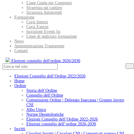
Linee Guida per Compensi
Sicurezza sui cantieri
Sicurezza Antincendi
Formazione
Corsi Interni
Corsi Esterni
Iscrizione Eventi Isi
Linee di indirizzo formazione
News
Amministrazione Trasparente
Contatti
Elezioni consiglio dell'ordine 2026/2030
Elezioni Consiglio dell’Ordine 2022/2026
Home
Ordine
Storia dell’Ordine
Consiglio dell’Ordine
Commissioni Ordine | Delegato Inarcassa | Gruppo lavoro
CNI
Albo Unico
Norme Deontologiche
Elezioni Consiglio dell’Ordine 2022-2026
Elezioni consiglio dell’ordine 2026-2030
Iscritti
Circolari Iscritti | Circolari CNI | Comunicati stampa CNI