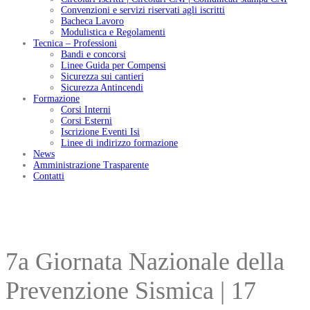
Convenzioni e servizi riservati agli iscritti
Bacheca Lavoro
Modulistica e Regolamenti
Tecnica – Professioni
Bandi e concorsi
Linee Guida per Compensi
Sicurezza sui cantieri
Sicurezza Antincendi
Formazione
Corsi Interni
Corsi Esterni
Iscrizione Eventi Isi
Linee di indirizzo formazione
News
Amministrazione Trasparente
Contatti
7a Giornata Nazionale della
Prevenzione Sismica | 17