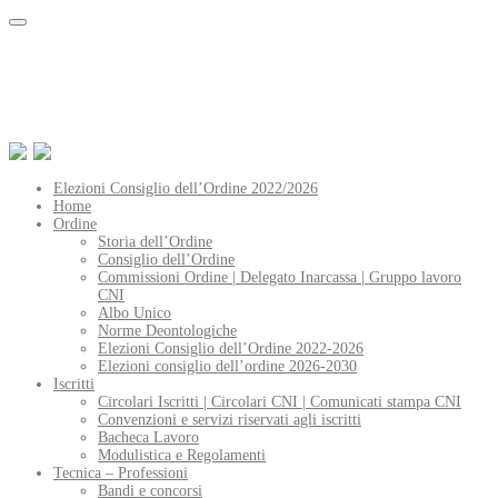
Elezioni Consiglio dell’Ordine 2022/2026
Home
Ordine
Storia dell’Ordine
Consiglio dell’Ordine
Commissioni Ordine | Delegato Inarcassa | Gruppo lavoro
CNI
Albo Unico
Norme Deontologiche
Elezioni Consiglio dell’Ordine 2022-2026
Elezioni consiglio dell’ordine 2026-2030
Iscritti
Circolari Iscritti | Circolari CNI | Comunicati stampa CNI
Convenzioni e servizi riservati agli iscritti
Bacheca Lavoro
Modulistica e Regolamenti
Tecnica – Professioni
Bandi e concorsi