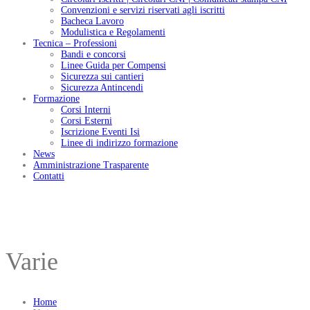
Convenzioni e servizi riservati agli iscritti
Bacheca Lavoro
Modulistica e Regolamenti
Tecnica – Professioni
Bandi e concorsi
Linee Guida per Compensi
Sicurezza sui cantieri
Sicurezza Antincendi
Formazione
Corsi Interni
Corsi Esterni
Iscrizione Eventi Isi
Linee di indirizzo formazione
News
Amministrazione Trasparente
Contatti
Varie
Home