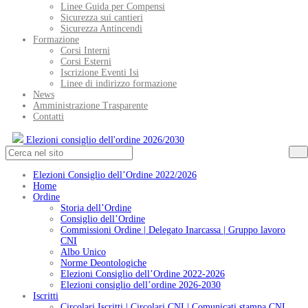
Linee Guida per Compensi
Sicurezza sui cantieri
Sicurezza Antincendi
Formazione
Corsi Interni
Corsi Esterni
Iscrizione Eventi Isi
Linee di indirizzo formazione
News
Amministrazione Trasparente
Contatti
Elezioni consiglio dell'ordine 2026/2030
Elezioni Consiglio dell’Ordine 2022/2026
Home
Ordine
Storia dell’Ordine
Consiglio dell’Ordine
Commissioni Ordine | Delegato Inarcassa | Gruppo lavoro
CNI
Albo Unico
Norme Deontologiche
Elezioni Consiglio dell’Ordine 2022-2026
Elezioni consiglio dell’ordine 2026-2030
Iscritti
Circolari Iscritti | Circolari CNI | Comunicati stampa CNI