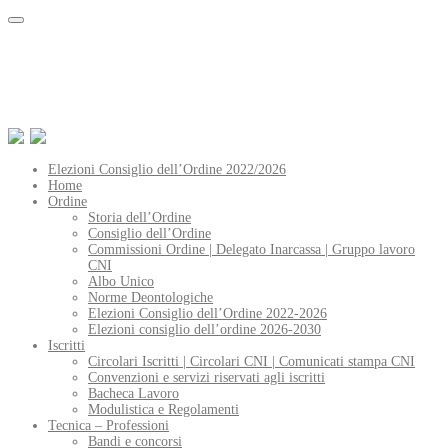
Elezioni Consiglio dell’Ordine 2022/2026
Home
Ordine
Storia dell’Ordine
Consiglio dell’Ordine
Commissioni Ordine | Delegato Inarcassa | Gruppo lavoro
CNI
Albo Unico
Norme Deontologiche
Elezioni Consiglio dell’Ordine 2022-2026
Elezioni consiglio dell’ordine 2026-2030
Iscritti
Circolari Iscritti | Circolari CNI | Comunicati stampa CNI
Convenzioni e servizi riservati agli iscritti
Bacheca Lavoro
Modulistica e Regolamenti
Tecnica – Professioni
Bandi e concorsi