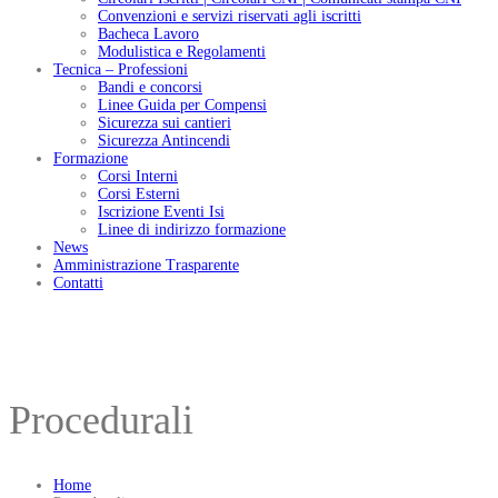
Convenzioni e servizi riservati agli iscritti
Bacheca Lavoro
Modulistica e Regolamenti
Tecnica – Professioni
Bandi e concorsi
Linee Guida per Compensi
Sicurezza sui cantieri
Sicurezza Antincendi
Formazione
Corsi Interni
Corsi Esterni
Iscrizione Eventi Isi
Linee di indirizzo formazione
News
Amministrazione Trasparente
Contatti
Procedurali
Home