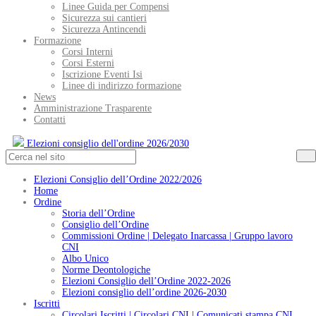
Linee Guida per Compensi
Sicurezza sui cantieri
Sicurezza Antincendi
Formazione
Corsi Interni
Corsi Esterni
Iscrizione Eventi Isi
Linee di indirizzo formazione
News
Amministrazione Trasparente
Contatti
Elezioni consiglio dell'ordine 2026/2030
Elezioni Consiglio dell’Ordine 2022/2026
Home
Ordine
Storia dell’Ordine
Consiglio dell’Ordine
Commissioni Ordine | Delegato Inarcassa | Gruppo lavoro
CNI
Albo Unico
Norme Deontologiche
Elezioni Consiglio dell’Ordine 2022-2026
Elezioni consiglio dell’ordine 2026-2030
Iscritti
Circolari Iscritti | Circolari CNI | Comunicati stampa CNI