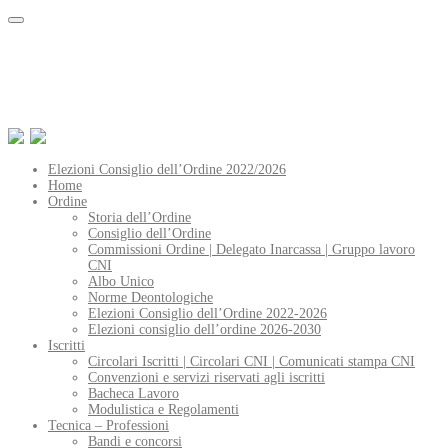
Elezioni Consiglio dell’Ordine 2022/2026
Home
Ordine
Storia dell’Ordine
Consiglio dell’Ordine
Commissioni Ordine | Delegato Inarcassa | Gruppo lavoro
CNI
Albo Unico
Norme Deontologiche
Elezioni Consiglio dell’Ordine 2022-2026
Elezioni consiglio dell’ordine 2026-2030
Iscritti
Circolari Iscritti | Circolari CNI | Comunicati stampa CNI
Convenzioni e servizi riservati agli iscritti
Bacheca Lavoro
Modulistica e Regolamenti
Tecnica – Professioni
Bandi e concorsi