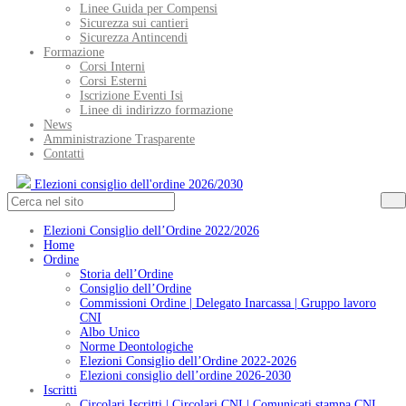
Linee Guida per Compensi
Sicurezza sui cantieri
Sicurezza Antincendi
Formazione
Corsi Interni
Corsi Esterni
Iscrizione Eventi Isi
Linee di indirizzo formazione
News
Amministrazione Trasparente
Contatti
Elezioni consiglio dell'ordine 2026/2030
Elezioni Consiglio dell’Ordine 2022/2026
Home
Ordine
Storia dell’Ordine
Consiglio dell’Ordine
Commissioni Ordine | Delegato Inarcassa | Gruppo lavoro
CNI
Albo Unico
Norme Deontologiche
Elezioni Consiglio dell’Ordine 2022-2026
Elezioni consiglio dell’ordine 2026-2030
Iscritti
Circolari Iscritti | Circolari CNI | Comunicati stampa CNI