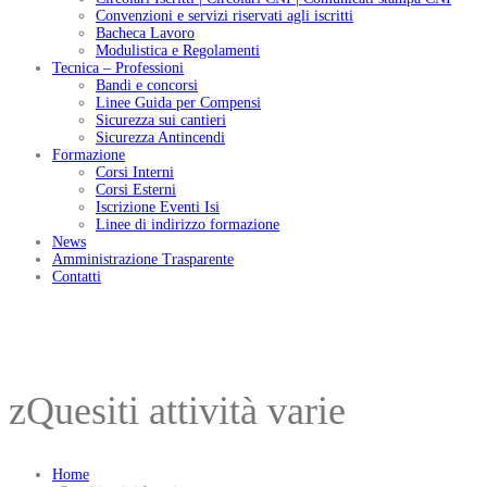
Convenzioni e servizi riservati agli iscritti
Bacheca Lavoro
Modulistica e Regolamenti
Tecnica – Professioni
Bandi e concorsi
Linee Guida per Compensi
Sicurezza sui cantieri
Sicurezza Antincendi
Formazione
Corsi Interni
Corsi Esterni
Iscrizione Eventi Isi
Linee di indirizzo formazione
News
Amministrazione Trasparente
Contatti
zQuesiti attività varie
Home