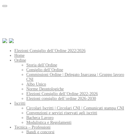
Elezioni Consiglio dell’Ordine 2022/2026
Home
Ordine
Storia dell’Ordine
Consiglio dell’Ordine
Commissioni Ordine | Delegato Inarcassa | Gruppo lavoro
CNI
Albo Unico
Norme Deontologiche
Elezioni Consiglio dell’Ordine 2022-2026
Elezioni consiglio dell’ordine 2026-2030
Iscritti
Circolari Iscritti | Circolari CNI | Comunicati stampa CNI
Convenzioni e servizi riservati agli iscritti
Bacheca Lavoro
Modulistica e Regolamenti
Tecnica – Professioni
Bandi e concorsi