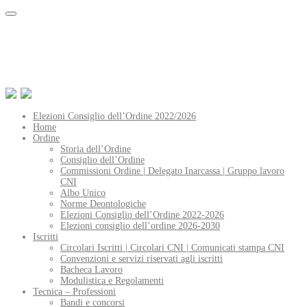
Elezioni Consiglio dell’Ordine 2022/2026
Home
Ordine
Storia dell’Ordine
Consiglio dell’Ordine
Commissioni Ordine | Delegato Inarcassa | Gruppo lavoro
CNI
Albo Unico
Norme Deontologiche
Elezioni Consiglio dell’Ordine 2022-2026
Elezioni consiglio dell’ordine 2026-2030
Iscritti
Circolari Iscritti | Circolari CNI | Comunicati stampa CNI
Convenzioni e servizi riservati agli iscritti
Bacheca Lavoro
Modulistica e Regolamenti
Tecnica – Professioni
Bandi e concorsi