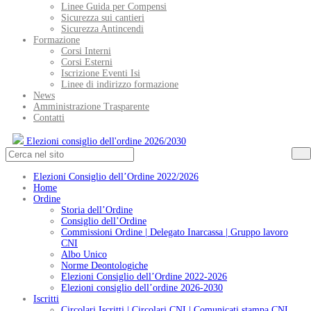
Linee Guida per Compensi
Sicurezza sui cantieri
Sicurezza Antincendi
Formazione
Corsi Interni
Corsi Esterni
Iscrizione Eventi Isi
Linee di indirizzo formazione
News
Amministrazione Trasparente
Contatti
Elezioni consiglio dell'ordine 2026/2030
Elezioni Consiglio dell’Ordine 2022/2026
Home
Ordine
Storia dell’Ordine
Consiglio dell’Ordine
Commissioni Ordine | Delegato Inarcassa | Gruppo lavoro
CNI
Albo Unico
Norme Deontologiche
Elezioni Consiglio dell’Ordine 2022-2026
Elezioni consiglio dell’ordine 2026-2030
Iscritti
Circolari Iscritti | Circolari CNI | Comunicati stampa CNI