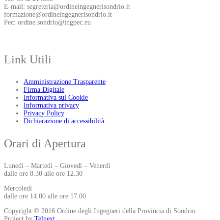
E-mail: segreteria@ordineingegnerisondrio.it
formazione@ordineingegnerisondrio.it
Pec: ordine.sondrio@ingpec.eu
Link Utili
Amministrazione Trasparente
Firma Digitale
Informativa sui Cookie
Informativa privacy
Privacy Policy
Dichiarazione di accessibilità
Orari di Apertura
Lunedì – Martedì – Giovedì – Venerdì
dalle ore 8.30 alle ore 12.30
Mercoledì
dalle ore 14.00 alle ore 17.00
Copyright © 2016 Ordine degli Ingegneri della Provincia di Sondrio.
Project by
Telnext