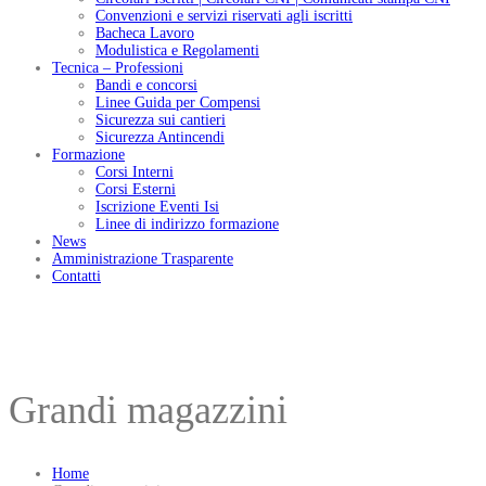
Convenzioni e servizi riservati agli iscritti
Bacheca Lavoro
Modulistica e Regolamenti
Tecnica – Professioni
Bandi e concorsi
Linee Guida per Compensi
Sicurezza sui cantieri
Sicurezza Antincendi
Formazione
Corsi Interni
Corsi Esterni
Iscrizione Eventi Isi
Linee di indirizzo formazione
News
Amministrazione Trasparente
Contatti
Grandi magazzini
Home