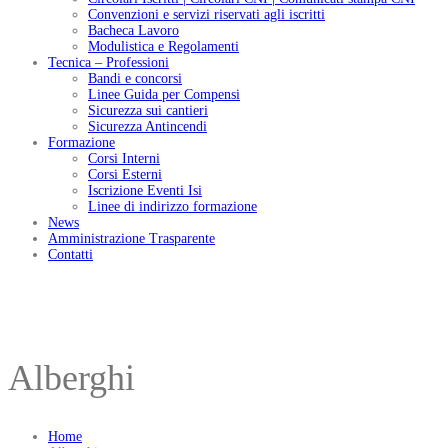
Convenzioni e servizi riservati agli iscritti
Bacheca Lavoro
Modulistica e Regolamenti
Tecnica – Professioni
Bandi e concorsi
Linee Guida per Compensi
Sicurezza sui cantieri
Sicurezza Antincendi
Formazione
Corsi Interni
Corsi Esterni
Iscrizione Eventi Isi
Linee di indirizzo formazione
News
Amministrazione Trasparente
Contatti
Alberghi
Home