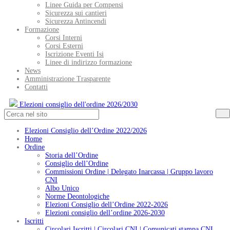
Linee Guida per Compensi
Sicurezza sui cantieri
Sicurezza Antincendi
Formazione
Corsi Interni
Corsi Esterni
Iscrizione Eventi Isi
Linee di indirizzo formazione
News
Amministrazione Trasparente
Contatti
Elezioni consiglio dell'ordine 2026/2030
Elezioni Consiglio dell’Ordine 2022/2026
Home
Ordine
Storia dell’Ordine
Consiglio dell’Ordine
Commissioni Ordine | Delegato Inarcassa | Gruppo lavoro
CNI
Albo Unico
Norme Deontologiche
Elezioni Consiglio dell’Ordine 2022-2026
Elezioni consiglio dell’ordine 2026-2030
Iscritti
Circolari Iscritti | Circolari CNI | Comunicati stampa CNI