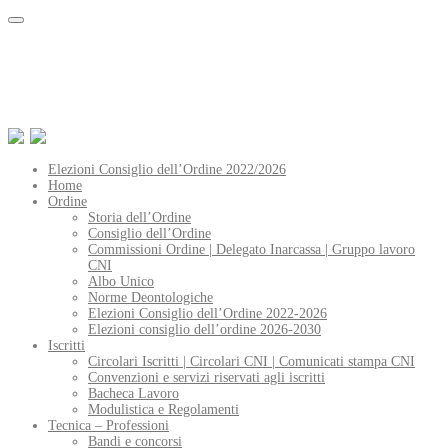
Elezioni Consiglio dell’Ordine 2022/2026
Home
Ordine
Storia dell’Ordine
Consiglio dell’Ordine
Commissioni Ordine | Delegato Inarcassa | Gruppo lavoro
CNI
Albo Unico
Norme Deontologiche
Elezioni Consiglio dell’Ordine 2022-2026
Elezioni consiglio dell’ordine 2026-2030
Iscritti
Circolari Iscritti | Circolari CNI | Comunicati stampa CNI
Convenzioni e servizi riservati agli iscritti
Bacheca Lavoro
Modulistica e Regolamenti
Tecnica – Professioni
Bandi e concorsi