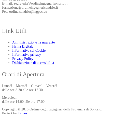
E-mail: segreteria@ordineingegnerisondrio.it
formazione@ordineingegnerisondrio.it
Pec: ordine.sondrio@ingpec.eu
Link Utili
Amministrazione Trasparente
Firma Digitale
Informativa sui Cookie
Informativa privacy
Privacy Policy
Dichiarazione di accessibilità
Orari di Apertura
Lunedì – Martedì – Giovedì – Venerdì
dalle ore 8.30 alle ore 12.30
Mercoledì
dalle ore 14.00 alle ore 17.00
Copyright © 2016 Ordine degli Ingegneri della Provincia di Sondrio.
Project by
Telnext