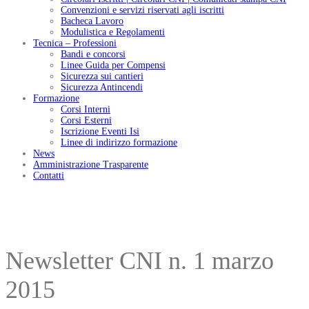
Convenzioni e servizi riservati agli iscritti
Bacheca Lavoro
Modulistica e Regolamenti
Tecnica – Professioni
Bandi e concorsi
Linee Guida per Compensi
Sicurezza sui cantieri
Sicurezza Antincendi
Formazione
Corsi Interni
Corsi Esterni
Iscrizione Eventi Isi
Linee di indirizzo formazione
News
Amministrazione Trasparente
Contatti
Newsletter CNI n. 1 marzo
2015