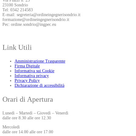
Via Piazzi n. 23
23100 Sondrio
Tel: 0342 214583
E-mail: segreteria@ordineingegnerisondrio.it
formazione@ordineingegnerisondrio.it
Pec: ordine.sondrio@ingpec.eu
Link Utili
Amministrazione Trasparente
Firma Digitale
Informativa sui Cookie
Informativa privacy
Privacy Policy
Dichiarazione di accessibilità
Orari di Apertura
Lunedì – Martedì – Giovedì – Venerdì
dalle ore 8.30 alle ore 12.30
Mercoledì
dalle ore 14.00 alle ore 17.00