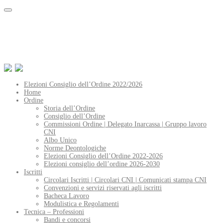
Elezioni Consiglio dell’Ordine 2022/2026
Home
Ordine
Storia dell’Ordine
Consiglio dell’Ordine
Commissioni Ordine | Delegato Inarcassa | Gruppo lavoro
CNI
Albo Unico
Norme Deontologiche
Elezioni Consiglio dell’Ordine 2022-2026
Elezioni consiglio dell’ordine 2026-2030
Iscritti
Circolari Iscritti | Circolari CNI | Comunicati stampa CNI
Convenzioni e servizi riservati agli iscritti
Bacheca Lavoro
Modulistica e Regolamenti
Tecnica – Professioni
Bandi e concorsi