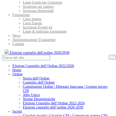
Linee Guida per Compensi
Sicurezza sui cantieri
Sicurezza Antincendi
Formazione
Corsi Interni
Corsi Esterni
Iscrizione Eventi Isi
Linee di indirizzo formazione
News
Amministrazione Trasparente
Contatti
Elezioni consiglio dell'ordine 2026/2030
Elezioni Consiglio dell’Ordine 2022/2026
Home
Ordine
Storia dell’Ordine
Consiglio dell’Ordine
Commissioni Ordine | Delegato Inarcassa | Gruppo lavoro
CNI
Albo Unico
Norme Deontologiche
Elezioni Consiglio dell’Ordine 2022-2026
Elezioni consiglio dell’ordine 2026-2030
Iscritti
Circolari Iscritti | Circolari CNI | Comunicati stampa CNI