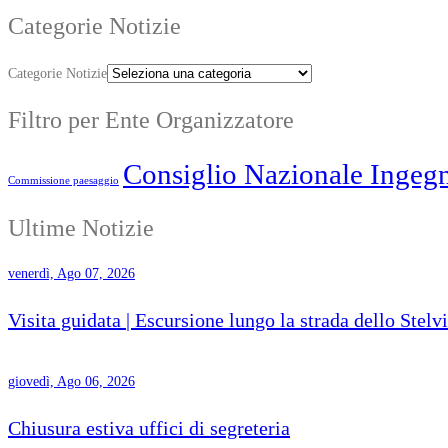
Categorie Notizie
Categorie Notizie
Filtro per Ente Organizzatore
Consiglio Nazionale Ingegn
Commissione paesaggio
Ultime Notizie
venerdì, Ago 07, 2026
Visita guidata | Escursione lungo la strada dello Stelv
giovedì, Ago 06, 2026
Chiusura estiva uffici di segreteria