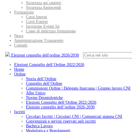
Sicurezza sui cantieri
Sicurezza Antincendi
Formazione
Corsi Interni
Corsi Esterni
Iscrizione Eventi Isi
Linee di indirizzo formazione
News
Amministrazione Trasparente
Contatti
Elezioni consiglio dell'ordine 2026/2030
Elezioni Consiglio dell’Ordine 2022/2026
Home
Ordine
Storia dell’Ordine
Consiglio dell’Ordine
Commissioni Ordine | Delegato Inarcassa | Gruppo lavoro CNI
Albo Unico
Norme Deontologiche
Elezioni Consiglio dell’Ordine 2022-2026
Elezioni consiglio dell’ordine 2026-2030
Iscritti
Circolari Iscritti | Circolari CNI | Comunicati stampa CNI
Convenzioni e servizi riservati agli iscritti
Bacheca Lavoro
Modulistica e Regolamenti