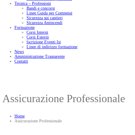
Tecnica – Professioni
Bandi e concorsi
Linee Guida per Compensi
Sicurezza sui cantieri
Sicurezza Antincendi
Formazione
Corsi Interni
Corsi Esterni
Iscrizione Eventi Isi
Linee di indirizzo formazione
News
Amministrazione Trasparente
Contatti
Assicurazione Professionale
Home
Assicurazione Professionale