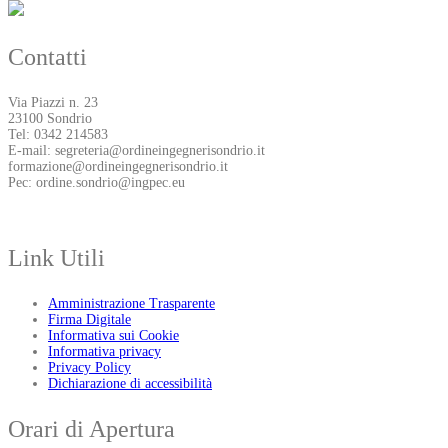
Contatti
Via Piazzi n. 23
23100 Sondrio
Tel: 0342 214583
E-mail: segreteria@ordineingegnerisondrio.it
formazione@ordineingegnerisondrio.it
Pec: ordine.sondrio@ingpec.eu
Link Utili
Amministrazione Trasparente
Firma Digitale
Informativa sui Cookie
Informativa privacy
Privacy Policy
Dichiarazione di accessibilità
Orari di Apertura