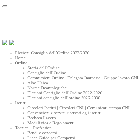
Elezioni Consiglio dell’Ordine 2022/2026
Home
Ordine
Storia dell’Ordine
Consiglio dell’Ordine
Commissioni Ordine | Delegato Inarcassa | Gruppo lavoro CNI
Albo Unico
Norme Deontologiche
Elezioni Consiglio dell’Ordine 2022-2026
Elezioni consiglio dell’ordine 2026-2030
Iscritti
Circolari Iscritti | Circolari CNI | Comunicati stampa CNI
Convenzioni e servizi riservati agli iscritti
Bacheca Lavoro
Modulistica e Regolamenti
Tecnica – Professioni
Bandi e concorsi
Linee Guida per Compensi