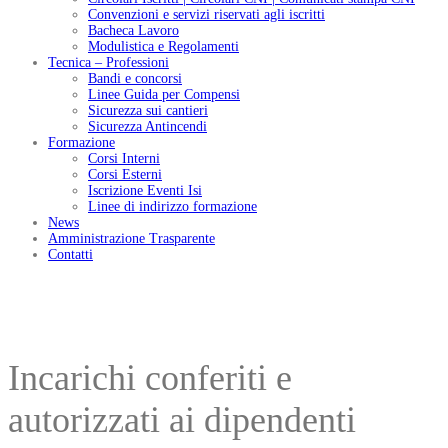
Convenzioni e servizi riservati agli iscritti
Bacheca Lavoro
Modulistica e Regolamenti
Tecnica – Professioni
Bandi e concorsi
Linee Guida per Compensi
Sicurezza sui cantieri
Sicurezza Antincendi
Formazione
Corsi Interni
Corsi Esterni
Iscrizione Eventi Isi
Linee di indirizzo formazione
News
Amministrazione Trasparente
Contatti
Incarichi conferiti e
autorizzati ai dipendenti