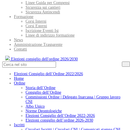
Linee Guida per Compensi
Sicurezza sui cantieri
Sicurezza Antincendi
Formazione
Corsi Interni
Corsi Esterni
Iscrizione Eventi Isi
Linee di indirizzo formazione
News
Amministrazione Trasparente
Contatti
Elezioni consiglio dell'ordine 2026/2030
Elezioni Consiglio dell’Ordine 2022/2026
Home
Ordine
Storia dell’Ordine
Consiglio dell’Ordine
Commissioni Ordine | Delegato Inarcassa | Gruppo lavoro
CNI
Albo Unico
Norme Deontologiche
Elezioni Consiglio dell’Ordine 2022-2026
Elezioni consiglio dell’ordine 2026-2030
Iscritti
Circolari Iscritti | Circolari CNI | Comunicati stampa CNI