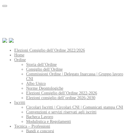
Elezioni Consiglio dell’Ordine 2022/2026
Home
Ordine
Storia dell’Ordine
Consiglio dell’Ordine
Commissioni Ordine | Delegato Inarcassa | Gruppo lavoro
CNI
Albo Unico
Norme Deontologiche
Elezioni Consiglio dell’Ordine 2022-2026
Elezioni consiglio dell’ordine 2026-2030
Iscritti
Circolari Iscritti | Circolari CNI | Comunicati stampa CNI
Convenzioni e servizi riservati agli iscritti
Bacheca Lavoro
Modulistica e Regolamenti
Tecnica – Professioni
Bandi e concorsi