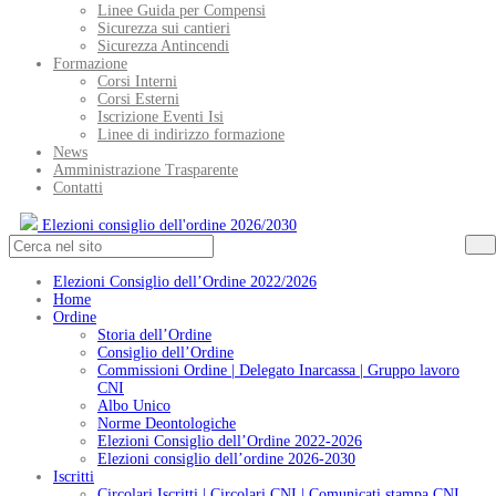
Linee Guida per Compensi
Sicurezza sui cantieri
Sicurezza Antincendi
Formazione
Corsi Interni
Corsi Esterni
Iscrizione Eventi Isi
Linee di indirizzo formazione
News
Amministrazione Trasparente
Contatti
Elezioni consiglio dell'ordine 2026/2030
Elezioni Consiglio dell’Ordine 2022/2026
Home
Ordine
Storia dell’Ordine
Consiglio dell’Ordine
Commissioni Ordine | Delegato Inarcassa | Gruppo lavoro
CNI
Albo Unico
Norme Deontologiche
Elezioni Consiglio dell’Ordine 2022-2026
Elezioni consiglio dell’ordine 2026-2030
Iscritti
Circolari Iscritti | Circolari CNI | Comunicati stampa CNI