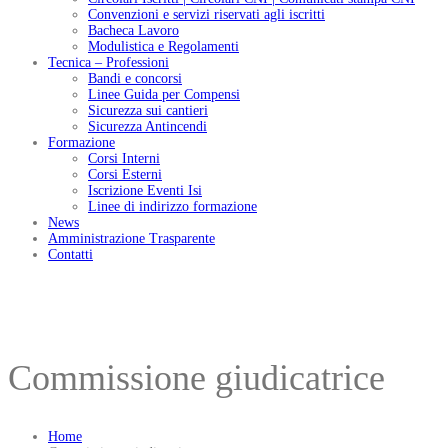
Convenzioni e servizi riservati agli iscritti
Bacheca Lavoro
Modulistica e Regolamenti
Tecnica – Professioni
Bandi e concorsi
Linee Guida per Compensi
Sicurezza sui cantieri
Sicurezza Antincendi
Formazione
Corsi Interni
Corsi Esterni
Iscrizione Eventi Isi
Linee di indirizzo formazione
News
Amministrazione Trasparente
Contatti
Commissione giudicatrice
Home