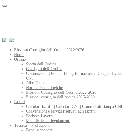
Elezioni Consiglio dell’Ordine 2022/2026
Home
Ordine
Storia dell’Ordine
Consiglio dell’Ordine
Commissioni Ordine | Delegato Inarcassa | Gruppo lavoro
CNI
Albo Unico
Norme Deontologiche
Elezioni Consiglio dell’Ordine 2022-2026
Elezioni consiglio dell’ordine 2026-2030
Iscritti
Circolari Iscritti | Circolari CNI | Comunicati stampa CNI
Convenzioni e servizi riservati agli iscritti
Bacheca Lavoro
Modulistica e Regolamenti
Tecnica – Professioni
Bandi e concorsi